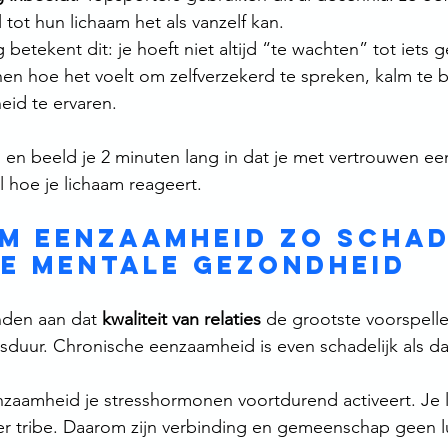
ot hun lichaam het als vanzelf kan.
 betekent dit: je hoeft niet altijd “te wachten” tot iets 
inen hoe het voelt om zelfverzekerd te spreken, kalm te bl
eid te ervaren.
n en beeld je 2 minuten lang in dat je met vertrouwen ee
l hoe je lichaam reageert.
m eenzaamheid zo schad
je mentale gezondheid
nden aan dat 
kwaliteit van relaties
 de grootste voorspeller
sduur. Chronische eenzaamheid is even schadelijk als da
amheid je stresshormonen voortdurend activeert. Je l
er tribe. Daarom zijn verbinding en gemeenschap geen l