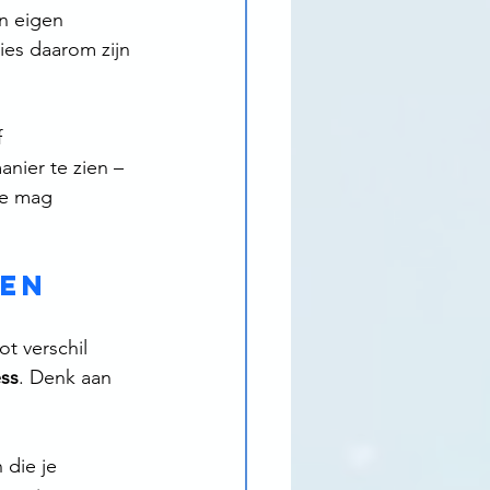
n eigen 
es daarom zijn 
 
nier te zien – 
je mag 
ken
t verschil 
ess
. Denk aan 
 die je 