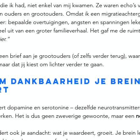
e ik had, niet enkel van mij kwamen. Ze waren echo’s v
jn ouders en grootouders. Omdat ik een migratieachter
ker: bepaalde overtuigingen, angsten en spanningen lek
el uit van een groter familieverhaal. Het gaf me de ruim
ier.”
 een brief aan je grootouders (of zelfs verder terug), waar
aar dat jij kiest om lichter verder te gaan.
m dankbaarheid je brein
rt
ert dopamine en serotonine – dezelfde neurotransmitter
erken. Het is dus geen zweverige gewoonte, maar een 
n
rt ook je aandacht: wat je waardeert, groeit. Je brein 