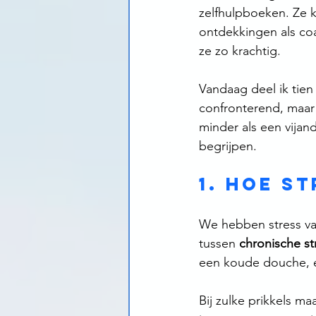
zelfhulpboeken. Ze k
ontdekkingen als coa
ze zo krachtig.
Vandaag deel ik tien
confronterend, maar 
minder als een vija
begrijpen. 
1. Hoe s
We hebben stress vaa
tussen 
chronische st
een koude douche, e
Bij zulke prikkels maa