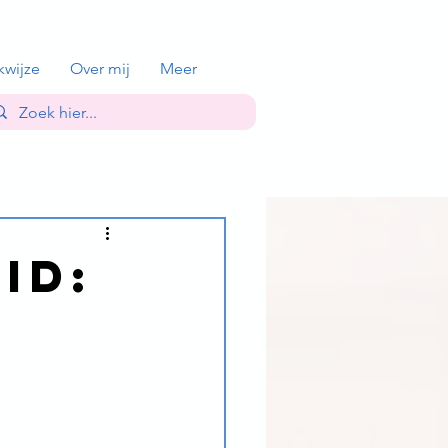
kwijze
Over mij
Meer
id:
e