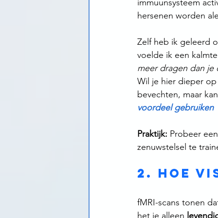
immuunsysteem active
hersenen worden aler
Zelf heb ik geleerd 
voelde ik een kalmte 
meer dragen dan je 
Wil je hier dieper op
bevechten, maar ka
voordeel gebruiken
Praktijk:
 Probeer een
zenuwstelsel te train
2. Hoe v
fMRI-scans tonen dat
het je alleen 
levendi