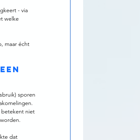
keert - via 
et welke 
, maar écht 
een 
sbruik) sporen 
nakomelingen.
 betekent niet 
 worden.
kte dat 