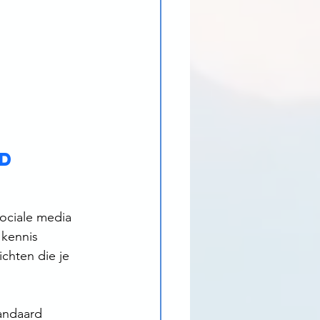
d 
ociale media 
 kennis 
ichten die je 
tandaard 