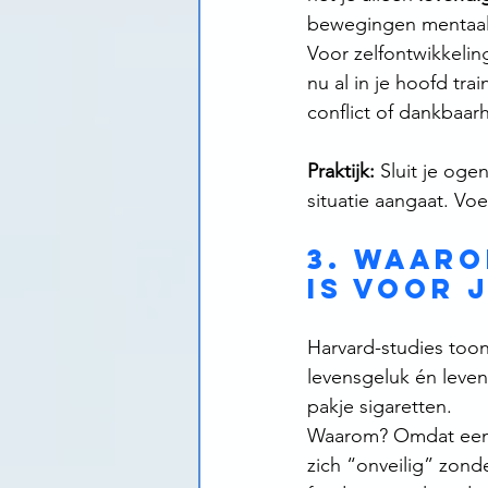
bewegingen mentaal t
Voor zelfontwikkeling
nu al in je hoofd tra
conflict of dankbaarh
Praktijk:
 Sluit je oge
situatie aangaat. Voe
3. Waaro
is voor 
Harvard-studies too
levensgeluk én leven
pakje sigaretten.
Waarom? Omdat eenza
zich “onveilig” zond