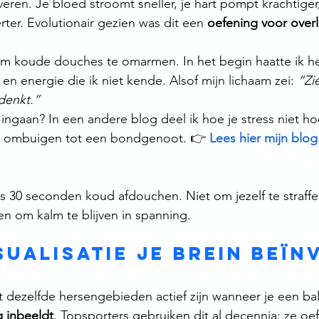
ren. Je bloed stroomt sneller, je hart pompt krachtiger,
ter. Evolutionair gezien was dit een 
oefening voor over
om koude douches te omarmen. In het begin haatte ik he
en energie die ik niet kende. Alsof mijn lichaam zei: 
“Zie
denkt.”
 ingaan? In een andere blog deel ik hoe je stress niet hoe
n ombuigen tot een bondgenoot. 👉 
Lees hier mijn blog
s 30 seconden koud afdouchen. Niet om jezelf te straffe
en om kalm te blijven in spanning.
isualisatie je brein beï
 dezelfde hersengebieden actief zijn wanneer je een bal
g inbeeldt
. Topsporters gebruiken dit al decennia: ze oe