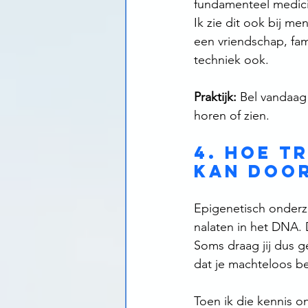
fundamenteel medici
Ik zie dit ook bij me
een vriendschap, fam
techniek ook.
Praktijk:
 Bel vandaag
horen of zien.
4. Hoe t
kan doo
Epigenetisch onderzo
nalaten in het DNA.
Soms draag jij dus g
dat je machteloos be
Toen ik die kennis o