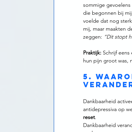
sommige gevoelens di
die begonnen bij mi
voelde dat nog ster
mij, maar maakten de
zeggen: 
“Dit stopt h
Praktijk:
 Schrijf eens
hun pijn groot was, m
5. Waaro
verande
Dankbaarheid active
antidepressiva op w
reset
.
Dankbaarheid verande