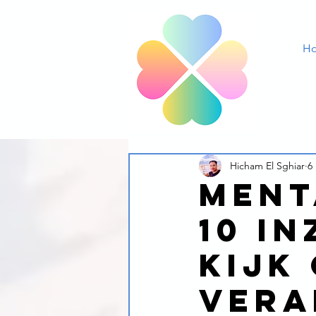
H
Hicham El Sghiar
6
Ment
10 in
kijk
vera