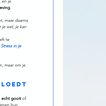
 en je 
leving
.
t, maar daarna 
 je wel, je kan 
ft te 
 
Stress in je 
n, maar om je 
nvloedt
 
echt gooit
 of 
fenen hun 