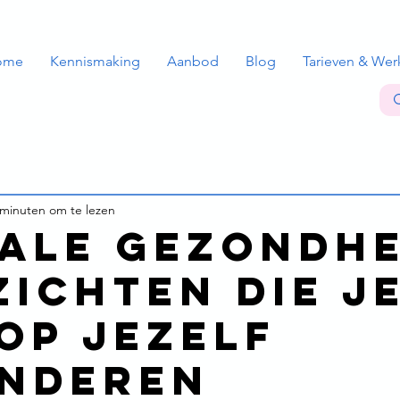
ome
Kennismaking
Aanbod
Blog
Tarieven & Wer
 minuten om te lezen
ale gezondhe
zichten die j
 op jezelf
nderen