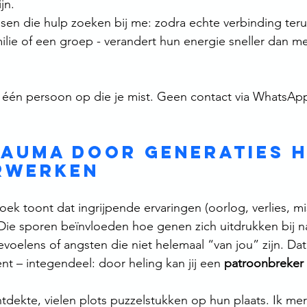
jn.
nsen die hulp zoeken bij me: zodra echte verbinding terug
ilie of een groep - verandert hun energie sneller dan m
 één persoon op die je mist. Geen contact via WhatsApp
rauma door generaties h
rwerken
ek toont dat ingrijpende ervaringen (oorlog, verlies, mi
 Die sporen beïnvloeden hoe genen zich uitdrukken bij 
evoelens of angsten die niet helemaal “van jou” zijn. Dat
nt – integendeel: door heling kan jij een 
patroonbreker
ntdekte, vielen plots puzzelstukken op hun plaats. Ik mer