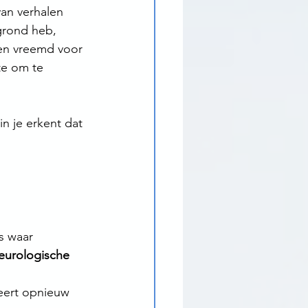
an verhalen 
grond heb, 
en vreemd voor 
te om te 
in je erkent dat 
 
s waar 
eurologische 
leert opnieuw 