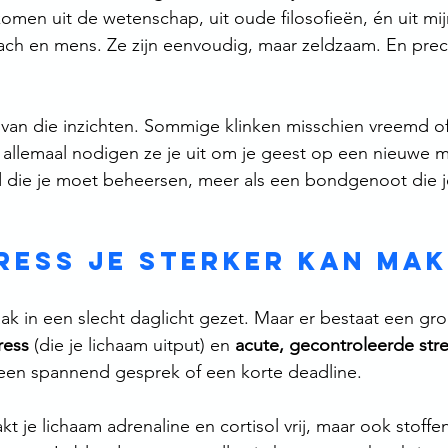
omen uit de wetenschap, uit oude filosofieën, én uit mij
ch en mens. Ze zijn eenvoudig, maar zeldzaam. En preci
 van die inzichten. Sommige klinken misschien vreemd of
allemaal nodigen ze je uit om je geest op een nieuwe ma
nd die je moet beheersen, meer als een bondgenoot die 
tress je sterker kan ma
k in een slecht daglicht gezet. Maar er bestaat een groo
ress
 (die je lichaam uitput) en 
acute, gecontroleerde str
en spannend gesprek of een korte deadline.
kt je lichaam adrenaline en cortisol vrij, maar ook stoffen