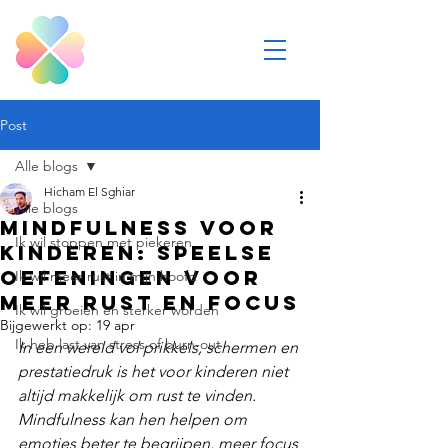
Post
Alle blogs
Hicham El Sghiar
Alle blogs
Mindfulness voor
Ik wil stoppen met piekeren
kinderen: Speelse
oefeningen voor
Ik wil meer rust in mijn hoofd
meer rust en focus
Ik wil groeien en sterker worden
Bijgewerkt op:
19 apr
Ik heb last van stress of burn-out
In een wereld vol prikkels, schermen en 
prestatiedruk is het voor kinderen niet 
altijd makkelijk om rust te vinden. 
Mindfulness kan hen helpen om 
emoties beter te begrijpen, meer focus 