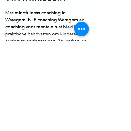
Met 
mindfulness coaching in 
Waregem
, 
NLP coaching Waregem
 en 
coaching voor mentale rust
 bied ik 
praktische handvatten om kinderen én 
ouders te ondersteunen. Zo werken we 
samen aan minder stress en meer 
veerkracht, thuis, op school en 
daarbuiten.
👉 Ontdek mijn traject 
Mindfulness 
training
📩 Boek een 
Gratis kennismaking
Lees ook:
👉 
[Zelfliefde ontwikkelen met NLP en 
mindfulness]
👉 
[Hoe een positieve omgeving je 