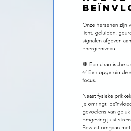
beïnvl
Onze hersenen zijn 
licht, geluiden, geu
signalen afgeven aan
energieniveau.
🛑 Een chaotische o
✅ Een opgeruimde en
focus.
Naast fysieke prikke
je omringt, beïnvloe
gevoelens van geluk 
omgeving juist stres
Bewust omgaan met j