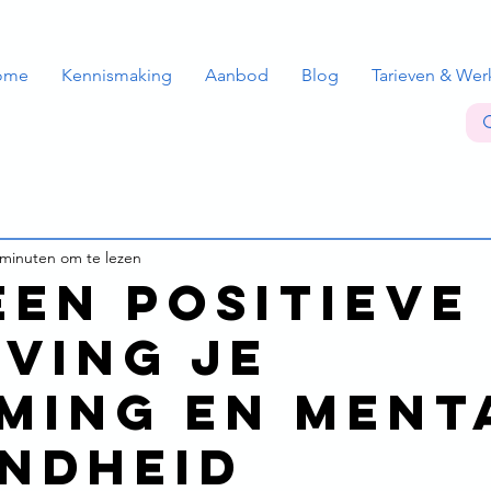
ome
Kennismaking
Aanbod
Blog
Tarieven & Wer
 minuten om te lezen
een positieve
ving je
ming en ment
ndheid