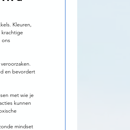
els. Kleuren, 
 krachtige 
 ons 
 veroorzaken.
d en bevordert 
sen met wie je 
acties kunnen 
oxische 
zonde mindset 