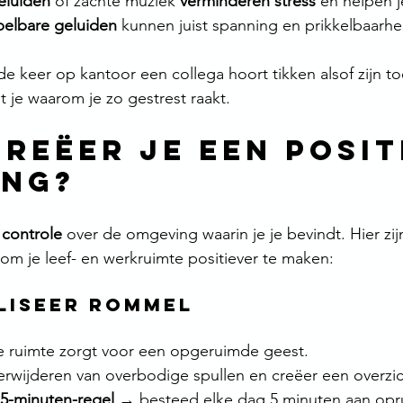
eluiden
 of zachte muziek 
verminderen stress
 en helpen 
elbare geluiden
 kunnen juist spanning en prikkelbaarhe
de keer op kantoor een collega hoort tikken alsof zijn t
je waarom je zo gestrest raakt.
creëer je een posit
ing?
 
controle
 over de omgeving waarin je je bevindt. Hier zij
 om je leef- en werkruimte positiever te maken:
maliseer rommel
 ruimte zorgt voor een opgeruimde geest.
rwijderen van overbodige spullen en creëer een overzich
5-minuten-regel
 → besteed elke dag 5 minuten aan opr