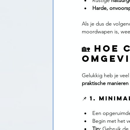
Rustige 
natuurg
Harde, onvoorsp
Als je dus de volgen
moordwapen is, weet 
🏡 Hoe 
omgev
Gelukkig heb je veel
praktische manieren
📌 1. Mini
Een opgeruimde
Begin met het ve
Tip:
 Gebruik de 