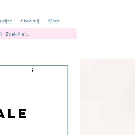
kwijze
Over mij
Meer
ale