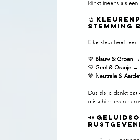
klinkt ineens als een
🎨 Kleuren
stemming 
Elke kleur heeft een
💙 
Blauw & Groen
 →
💛 
Geel & Oranje
 → 
🤎 
Neutrale & Aarde
Dus als je denkt dat
misschien even her
🔊 Geluids
rustgeven