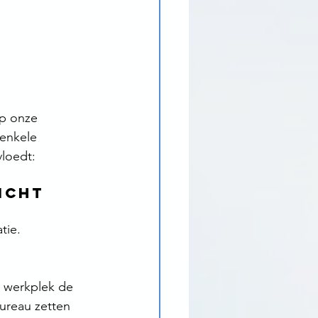
 
p onze 
 enkele 
loedt:
icht
tie.
e werkplek de 
ureau zetten 