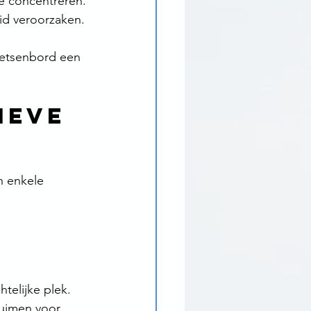
je concentreren.
id veroorzaken.
oetsenbord een 
ieve 
n enkele 
telijke plek.
uimen voor 