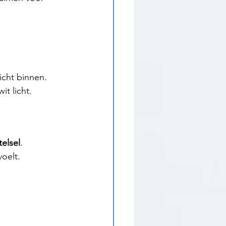
icht binnen.
wit licht.
elsel
.
voelt.