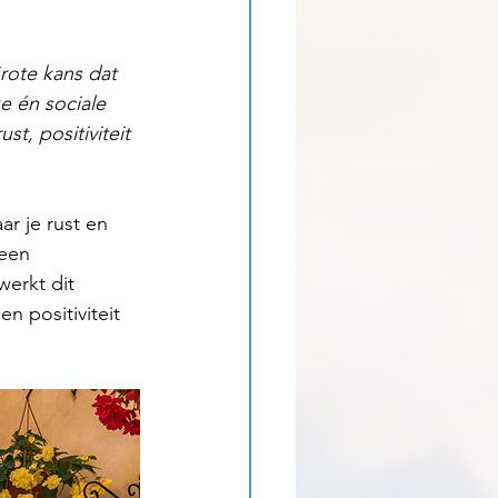
rote kans dat 
e én sociale 
t, positiviteit 
r je rust en 
een 
erkt dit 
 positiviteit 