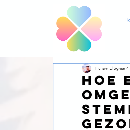
H
Hicham El Sghiar
4
Hoe 
omge
stem
gezo