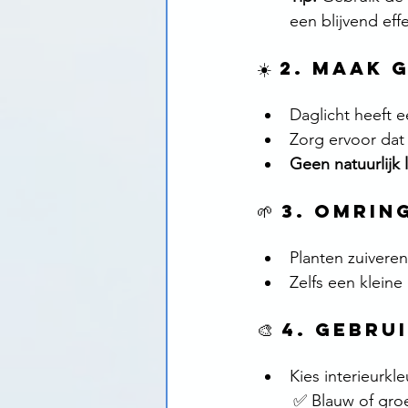
een blijvend effe
☀️ 2. Maak
Daglicht heeft e
Zorg ervoor dat 
Geen natuurlijk l
🌱 3. Omri
Planten zuivere
Zelfs een kleine
🎨 4. Gebr
Kies interieurkl
	✅ Blauw of gro