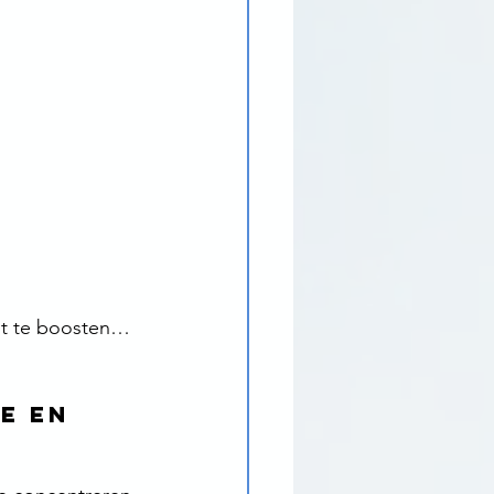
it te boosten… 
e en 