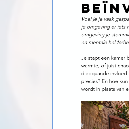
beïn
Voel je je vaak gesp
je omgeving er iets 
omgeving je stemming
en mentale helderhe
Je stapt een kamer b
warmte, of juist cha
diepgaande invloed 
precies? En hoe kun 
wordt in plaats van e