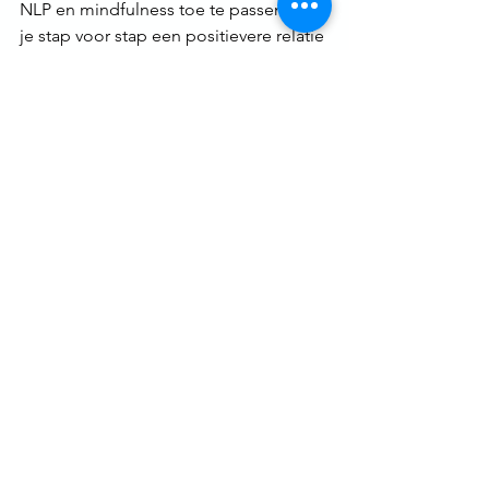
NLP en mindfulness toe te passen, kun 
je stap voor stap een positievere relatie 
met jezelf opbouwen. Begin klein, 
wees geduldig en herinner jezelf eraan 
dat je al goed bent zoals je bent.
Dus waarom zou je niet vandaag 
beginnen? Kies één oefening uit en 
neem een paar minuten de tijd om 
jezelf de liefde en erkenning te geven 
die je verdient!
🌿 
Zelfliefde 
ontwikkelen met 
NLP en 
mindfulness: 
start vandaag