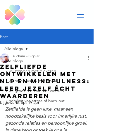
Post
Alle blogs
Hicham El Sghiar
Alle blogs
Zelfliefde
Ik wil stoppen met piekeren
ontwikkelen met
nlp en mindfulness:
Ik wil meer rust in mijn hoofd
leer jezelf écht
Ik wil groeien en sterker worden
waarderen
Ik heb last van stress of burn-out
Bijgewerkt op:
19 apr
Zelfliefde is geen luxe, maar een 
noodzakelijke basis voor innerlijke rust, 
gezonde relaties en persoonlijke groei. 
In deze blog ontdek je hoe je 