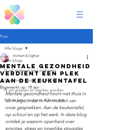
Post
Alle blogs
Hicham El Sghiar
Alle blogs
Mentale gezondheid
Ik wil stoppen met piekeren
verdient een plek
aan de keukentafel
Ik wil meer rust in mijn hoofd
Bijgewerkt op:
18 apr
Ik wil groeien en sterker worden
Mentale gezondheid hoort niet thuis in 
Ik heb last van stress of burn-out
de marge, maar in het midden van 
onze gesprekken. Aan de keukentafel, 
op school en op het werk. In deze blog 
ontdek je waarom openheid over 
emoties, stress en innerlijke struggles 