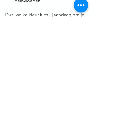
beïnvloeden.
Dus, welke kleur kies jij vandaag om je 
dag een boost te geven? 🎨
🌿 Wil jij meer 
rust, focus en 
positiviteit 
creëren in je 
leven of 
werkruimte?
Met coaching op maat help ik je om je 
leefomgeving, gewoontes én mindset 
in lijn te brengen met wat jou mentaal 
ondersteunt – kleur, ruimte en energie 
inbegrepen.