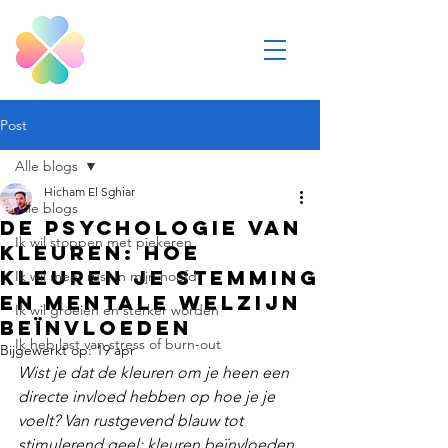
Post
Alle blogs
Hicham El Sghiar
Alle blogs
De psychologie van
Ik wil stoppen met piekeren
kleuren: Hoe
kleuren je stemming
Ik wil meer rust in mijn hoofd
en mentale welzijn
Ik wil groeien en sterker worden
beïnvloeden
Ik heb last van stress of burn-out
Bijgewerkt op:
19 apr
Wist je dat de kleuren om je heen een 
directe invloed hebben op hoe je je 
voelt? Van rustgevend blauw tot 
stimulerend geel: kleuren beïnvloeden 