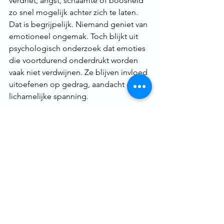
verdriet, angst, schaamte of boosheid 
zo snel mogelijk achter zich te laten. 
Dat is begrijpelijk. Niemand geniet van 
emotioneel ongemak. Toch blijkt uit 
psychologisch onderzoek dat emoties 
die voortdurend onderdrukt worden 
vaak niet verdwijnen. Ze blijven invloed 
uitoefenen op gedrag, aandacht en 
lichamelijke spanning.
Emotionele verwerking
 betekent niet 
dat iemand eindeloos moet analyseren 
wat er gebeurd is. Het betekent wel dat 
gevoelens voldoende ruimte krijgen 
om erkend te worden als onderdeel 
van een menselijke ervaring. Vanuit 
neurobiologisch perspectief helpt die 
erkenning het zenuwstelsel om 
ervaringen te integreren in plaats van 