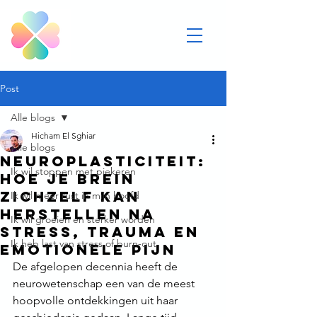
Post
Alle blogs
Hicham El Sghiar
Alle blogs
Neuroplasticiteit:
Ik wil stoppen met piekeren
hoe je brein
zichzelf kan
Ik wil meer rust in mijn hoofd
herstellen na
Ik wil groeien en sterker worden
stress, trauma en
Ik heb last van stress of burn-out
emotionele pijn
De afgelopen decennia heeft de 
neurowetenschap een van de meest 
hoopvolle ontdekkingen uit haar 