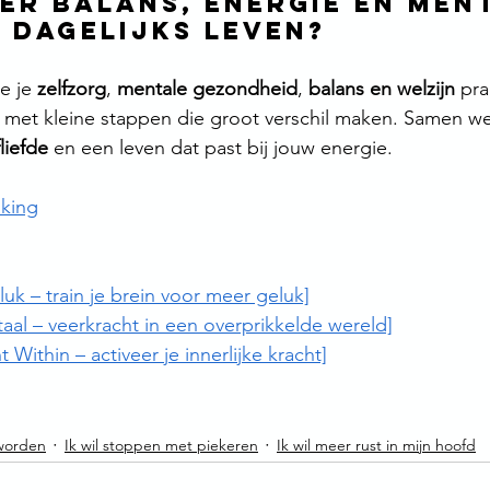
eer balans, energie en men
e dagelijks leven?
e je 
zelfzorg
, 
mentale gezondheid
, 
balans en welzijn
 pra
– met kleine stappen die groot verschil maken. Samen w
fliefde
 en een leven dat past bij jouw energie.
king
luk – train je brein voor meer geluk]
al – veerkracht in een overprikkelde wereld]
Within – activeer je innerlijke kracht]
 worden
Ik wil stoppen met piekeren
Ik wil meer rust in mijn hoofd