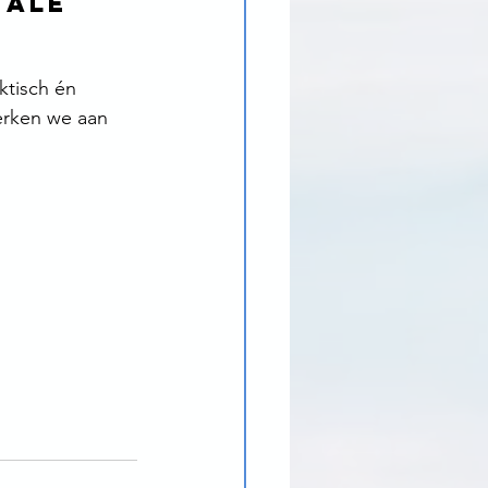
tale 
ktisch én 
erken we aan 