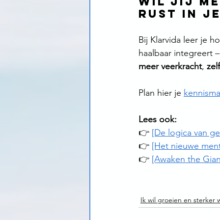
Wil jij m
rust in j
Bij Klarvida leer je ho
haalbaar integreert 
meer veerkracht
, 
zel
Plan hier je 
kennisma
Lees ook:
👉 
[De logica van ge
👉 
[Het nieuwe menta
👉 
[Awaken the Giant 
Ik wil groeien en sterker