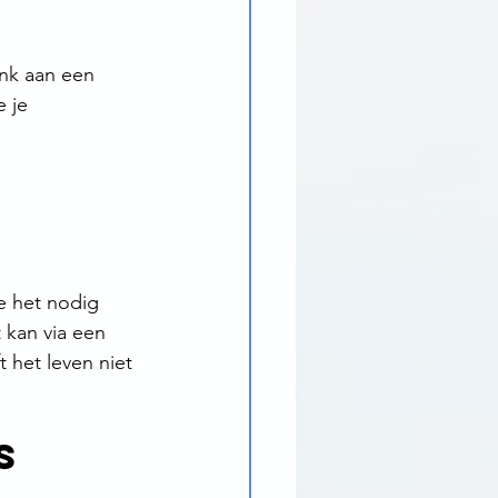
nk aan een 
 je 
 
e het nodig 
 kan via een 
 het leven niet 
s 