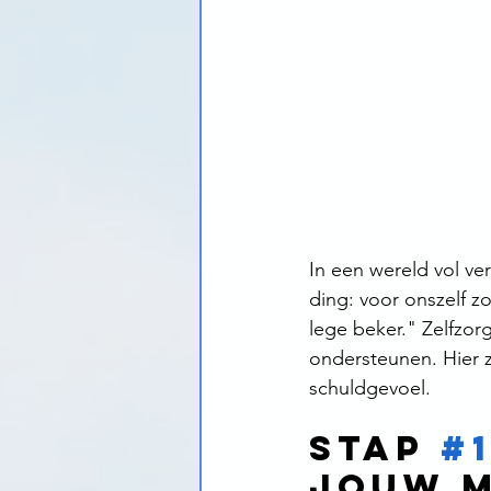
In een wereld vol ve
ding: voor onszelf z
lege beker." Zelfzorg
ondersteunen. Hier z
schuldgevoel.
Stap 
#
Jouw M