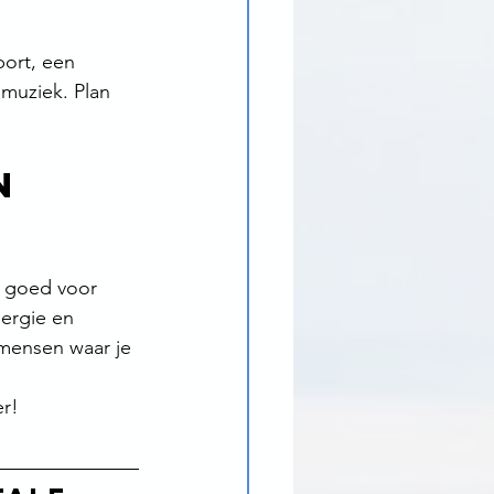
port, een 
 muziek. Plan 
n 
r goed voor 
ergie en 
 mensen waar je 
er!