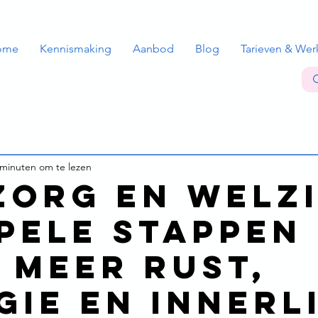
ome
Kennismaking
Aanbod
Blog
Tarieven & Wer
 minuten om te lezen
zorg en welzi
mpele stappen
 meer rust,
gie en innerl