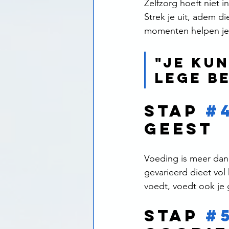
Zelfzorg hoeft niet 
Strek je uit, adem di
momenten helpen je 
"Je kun
lege be
Stap 
#
Geest 
Voeding is meer dan 
gevarieerd dieet vol 
voedt, voedt ook je g
Stap 
#