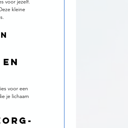
 voor jezelf. 
Deze kleine 
s.
n 
 en 
ies voor een 
ie je lichaam 
zorg-