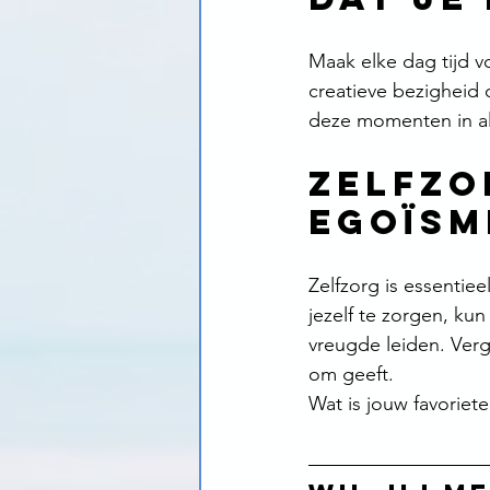
Maak elke dag tijd vo
creatieve bezigheid o
deze momenten in al
Zelfzo
egoïsm
Zelfzorg is essentie
jezelf te zorgen, ku
vreugde leiden. Verge
om geeft.
Wat is jouw favoriete