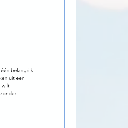
één belangrijk 
ken uit een 
wilt 
 zonder 