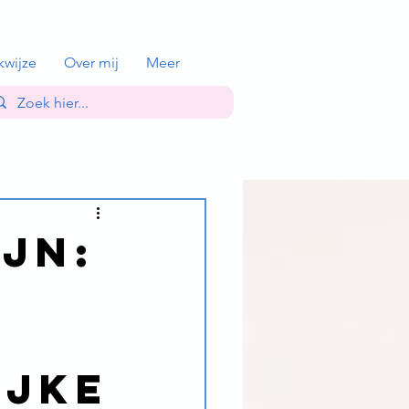
kwijze
Over mij
Meer
jn:
ijke