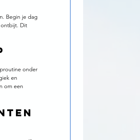
n. Begin je dag 
ontbijt. Dit 
p 
aaproutine onder 
giek en 
en om een 
nten 