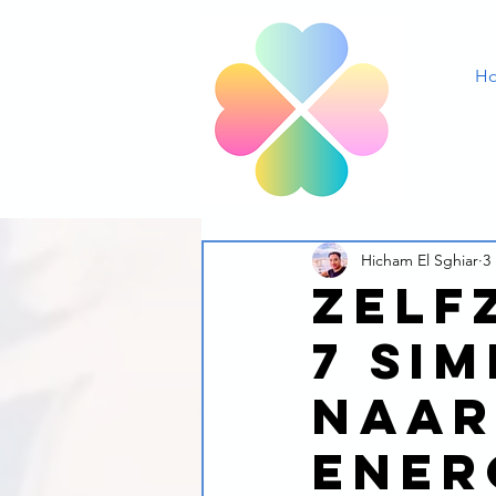
H
Hicham El Sghiar
3
Zelf
7 si
naar
ener