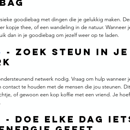
bag 
fysieke goodiebag met dingen die je gelukkig maken. De
r kopje thee, of een wandeling in de natuur. Wanneer je
uik dan in je goodiebag om jezelf weer op te laden.
6
 - 
Zoek Steun in Je
k 
ondersteunend netwerk nodig. Vraag om hulp wanneer j
m contact te houden met de mensen die jou steunen. Dit
ichtje, of gewoon een kop koffie met een vriend. Je hoeft
.
7
 - 
Doe Elke Dag Iet
 Energie Geeft 