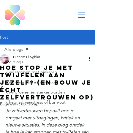
Post
Alle blogs
Hicham El Sghiar
Alle blogs
Hoe stop je met
Ik wil stoppen met piekeren
twijfelen aan
jezelf? (en bouw je
Ik wil meer rust in mijn hoofd
écht
Ik wil groeien en sterker worden
zelfvertrouwen op)
Ik heb last van stress of burn-out
Bijgewerkt op:
18 apr
Je zelfvertrouwen bepaalt hoe je 
omgaat met uitdagingen, kritiek en 
nieuwe situaties. In deze blog ontdek 
je hoe je kan stoppen met twijfelen aan 