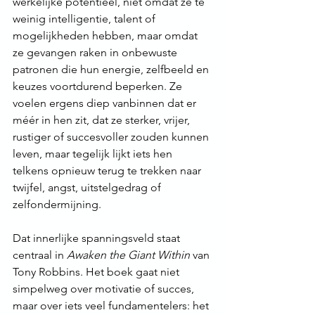
werkelijke potentieel, niet omdat ze te 
weinig intelligentie, talent of 
mogelijkheden hebben, maar omdat 
ze gevangen raken in onbewuste 
patronen die hun energie, zelfbeeld en 
keuzes voortdurend beperken. Ze 
voelen ergens diep vanbinnen dat er 
méér in hen zit, dat ze sterker, vrijer, 
rustiger of succesvoller zouden kunnen 
leven, maar tegelijk lijkt iets hen 
telkens opnieuw terug te trekken naar 
twijfel, angst, uitstelgedrag of 
zelfondermijning.
Dat innerlijke spanningsveld staat 
centraal in 
Awaken the Giant Within
 van 
Tony Robbins. Het boek gaat niet 
simpelweg over motivatie of succes, 
maar over iets veel fundamentelers: het 