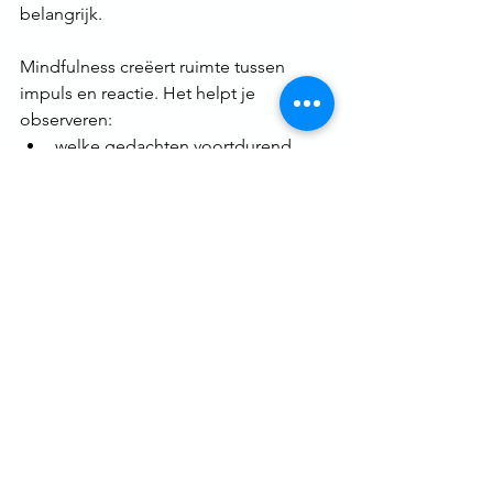
belangrijk.
Mindfulness creëert ruimte tussen 
impuls en reactie. Het helpt je 
observeren:
welke gedachten voortdurend 
terugkomen
welke emoties je gedrag sturen
welke patronen je onbewust blijft 
herhalen
Zonder bewustzijn blijven oude 
conditioneringen het stuur overnemen. 
Maar zodra je leert observeren zonder 
onmiddellijke identificatie, ontstaat 
keuzevrijheid. Dan word je niet langer 
volledig meegesleurd door angst, 
twijfel of zelfkritiek.