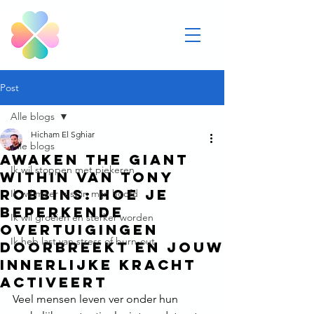
Post
Alle blogs
Hicham El Sghiar
Alle blogs
Awaken the Giant
Ik wil stoppen met piekeren
Within van Tony
Robbins: hoe je
Ik wil meer rust in mijn hoofd
beperkende
Ik wil groeien en sterker worden
overtuigingen
Ik heb last van stress of burn-out
doorbreekt en jouw
innerlijke kracht
activeert
Veel mensen leven ver onder hun 