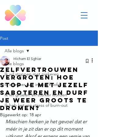
Post
Alle blogs
Hicham El Sghiar
Alle blogs
Zelfvertrouwen
Ik wil stoppen met piekeren
vergroten: hoe
stop je met jezelf
Ik wil meer rust in mijn hoofd
saboteren en durf
Ik wil groeien en sterker worden
je weer groots te
Ik heb last van stress of burn-out
dromen?
Bijgewerkt op:
18 apr
Misschien herken je het gevoel dat er 
méér in je zit dan er op dit moment 
uitkomt. Alsof er ergens een versie van 