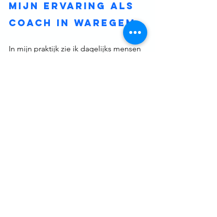
Mijn ervaring als 
coach in Waregem
In mijn praktijk zie ik dagelijks mensen 
die zichzelf tegenhouden zonder dat 
ze dat willen. Ze voelen dat ze meer in 
zich hebben, maar weten niet hoe ze 
die stap moeten zetten.
Wat telkens terugkomt, is dat het niet 
gaat over “meer doen”, maar over 
anders kijken. Anders denken. Anders 
kiezen. Jen Sincero zegt het luid en 
duidelijk: 
Stop met jezelf klein 
houden.
 Het leven wacht niet. Jij mag 
jezelf kiezen, nu. Alles wat je zoekt – 
kracht, rust, vrijheid – zit al in jou. Het 
enige wat je hoeft te doen, is het 
activeren.