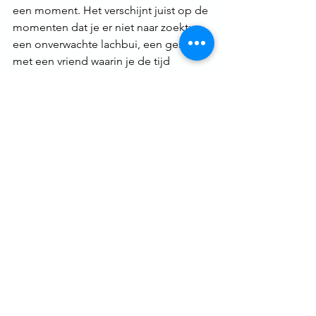
een moment. Het verschijnt juist op de 
momenten dat je er niet naar zoekt: 
een onverwachte lachbui, een gesprek 
met een vriend waarin je de tijd 
vergeet, een zonsondergang die je 
adem even doet stokken.
Dit inzicht is niet nieuw. De stoïcijnen, 
oude Griekse filosofen, waarschuwden 
er al voor: 
“Wie het geluk najaagt, vindt 
de leegte. Wie betekenis zoekt, vindt 
vrede.”
 Hun boodschap was 
eenvoudig maar radicaal: geluk kan je 
niet afdwingen, je kan het alleen 
toestaan. Niet door méér te doen of 
méér te hebben, maar door aanwezig 
te zijn in wat er nu al is.
Ook in mijn eigen leven heb ik dit keer 