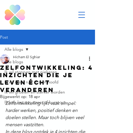
Post
Alle blogs
Hicham El Sghiar
Alle blogs
Zelfontwikkeling: 4
Ik wil stoppen met piekeren
inzichten die je
leven écht
Ik wil meer rust in mijn hoofd
veranderen
Ik wil groeien en sterker worden
Bijgewerkt op:
18 apr
Ik heb last van stress of burn-out
Zelfontwikkeling lijkt vaak simpel: 
harder werken, positief denken en 
doelen stellen. Maar toch blijven veel 
mensen vastzitten.
In deze blog ontdek je 4 inzichten die 