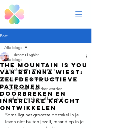
Post
Alle blogs
Hicham El Sghiar
Alle blogs
The Mountain Is You
Ik wil stoppen met piekeren
van Brianna Wiest:
Zelfdestructieve
Ik wil meer rust in mijn hoofd
patronen
Ik wil groeien en sterker worden
doorbreken en
Ik heb last van stress of burn-out
innerlijke kracht
ontwikkelen
Soms ligt het grootste obstakel in je 
leven niet buiten jezelf, maar diep in je 