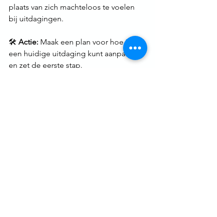
plaats van zich machteloos te voelen 
bij uitdagingen.
🛠 
Actie:
 Maak een plan voor hoe je 
een huidige uitdaging kunt aanpakken 
en zet de eerste stap.
Veerkracht is te 
trainen - Begin 
vandaag nog!
Veerkracht is geen aangeboren talent, 
maar een vaardigheid die je kunt 
ontwikkelen en versterken. Door je 
mindset te veranderen, sociale steun 
op te bouwen, mindfulness
te 
beoefenen en goed voor jezelf te 