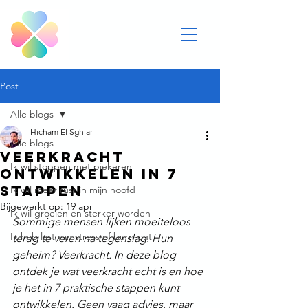
Post
Alle blogs
Hicham El Sghiar
Alle blogs
Veerkracht
Ik wil stoppen met piekeren
ontwikkelen in 7
stappen
Ik wil meer rust in mijn hoofd
Bijgewerkt op:
19 apr
Ik wil groeien en sterker worden
Sommige mensen lijken moeiteloos 
Ik heb last van stress of burn-out
terug te veren na tegenslag. Hun 
geheim? Veerkracht. In deze blog 
ontdek je wat veerkracht echt is en hoe 
je het in 7 praktische stappen kunt 
ontwikkelen. Geen vaag advies, maar 