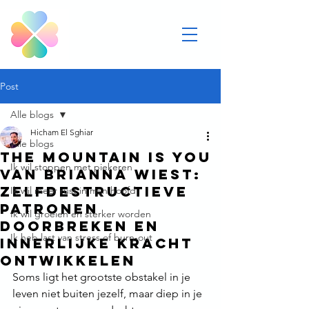
Post
Alle blogs
Hicham El Sghiar
Alle blogs
The Mountain Is You
Ik wil stoppen met piekeren
van Brianna Wiest:
Zelfdestructieve
Ik wil meer rust in mijn hoofd
patronen
Ik wil groeien en sterker worden
doorbreken en
Ik heb last van stress of burn-out
innerlijke kracht
ontwikkelen
Soms ligt het grootste obstakel in je 
leven niet buiten jezelf, maar diep in je 