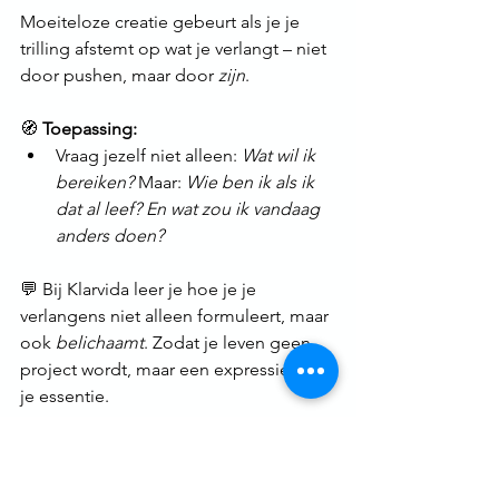
Moeiteloze creatie gebeurt als je je 
trilling afstemt op wat je verlangt – niet 
door pushen, maar door 
zijn
.
🧭 
Toepassing:
Vraag jezelf niet alleen: 
Wat wil ik 
bereiken? 
Maar: 
Wie ben ik als ik 
dat al leef? En wat zou ik vandaag 
anders doen?
💬 Bij Klarvida leer je hoe je je 
verlangens niet alleen formuleert, maar 
ook 
belichaamt
. Zodat je leven geen 
project wordt, maar een expressie van 
je essentie.
🌈 Tot slot: Je 
hoeft niets meer 