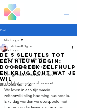
Post
Alle blogs
Hicham El Sghiar
Alle blogs
De 5 sleutels tot
Ik wil stoppen met piekeren
een nieuw begin:
doorbreek zelfhulp
Ik wil meer rust in mijn hoofd
en krijg écht wat je
Ik wil groeien en sterker worden
wil
Ik heb last van stress of burn-out
Bijgewerkt op:
18 apr
We leven in een tijd waarin 
zelfontwikkeling booming business is. 
Elke dag worden we overspoeld met 
tips om productiever, succesvoller, 