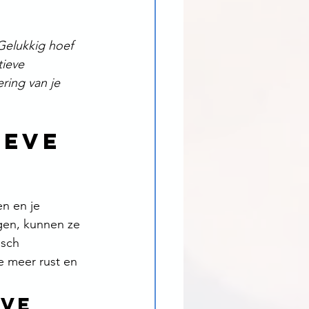
Gelukkig hoef 
tieve 
ing van je 
eve 
n en je 
gen, kunnen ze 
isch 
 meer rust en 
ve 