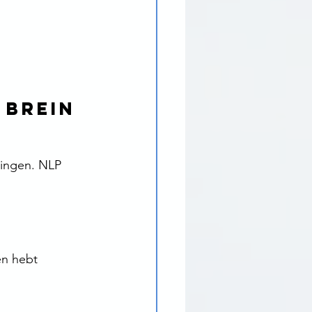
 brein 
ingen. NLP 
en hebt