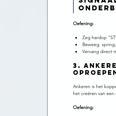
signaa
onderb
Oefening:
Zeg hardop "ST
Beweeg: spring,
Vervang direct m
3. Anker
oproepe
Ankeren is het koppe
het creëren van een 
Oefening: