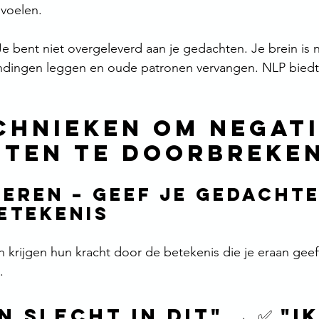
nvoelen.
 bent niet overgeleverd aan je gedachten. Je brein is n
indingen leggen en oude patronen vervangen. NLP biedt
chnieken om negati
ten te doorbreke
deren – Geef je gedachte
etekenis
krijgen hun kracht door de betekenis die je eraan geeft.
.
en slecht in dit" → ✅ "Ik