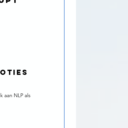
upt 
oties 
k aan NLP als 