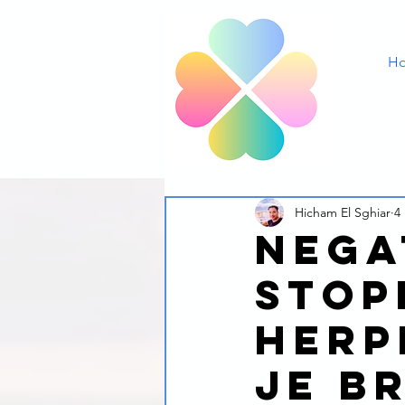
H
Hicham El Sghiar
4
Nega
stop
herp
je b