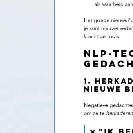
als waarheid aa
Het goede nieuws? Je
je kunt nieuwe verb
krachtige tools.
NLP-te
gedach
1. Herka
nieuwe b
Negatieve gedachten 
om ze te 
herkaderen
❌ "Ik b