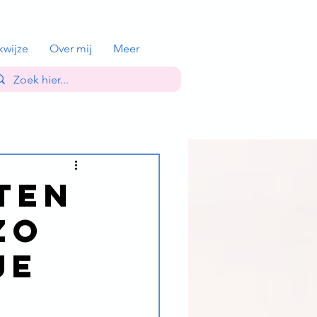
kwijze
Over mij
Meer
ten
zo
je