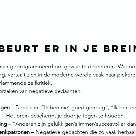
beurt er in je brei
ionair geprogrammeerd om gevaar te detecteren. Wat ooi
ng, vertaalt zich in de moderne wereld vaak naar piekere
rlammende zelfkritiek.
rzaken van negatieve gedachten:
ngen
 – Denk aan: “Ik ben niet goed genoeg”, “Ik ben een
n
 – Het brein beschermt je door je tegen te houden.
king
 – “Anderen zijn gelukkiger/slimmer/succesvoller dan 
enkpatronen
 – Negatieve gedachten die zó vaak herhaald