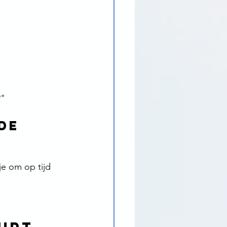
?"
de 
je om op tijd 