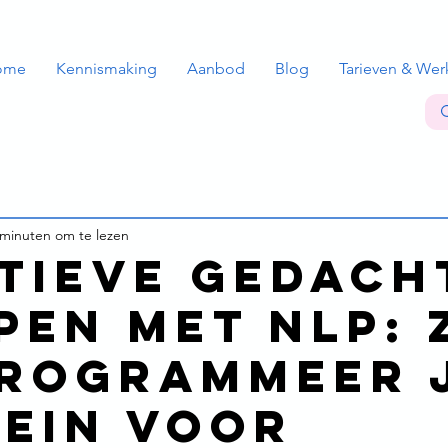
ome
Kennismaking
Aanbod
Blog
Tarieven & Wer
 minuten om te lezen
tieve gedach
pen met NLP: 
rogrammeer 
rein voor