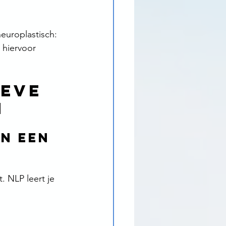
europlastisch: 
 hiervoor 
eve 
n
n een 
 NLP leert je 
 