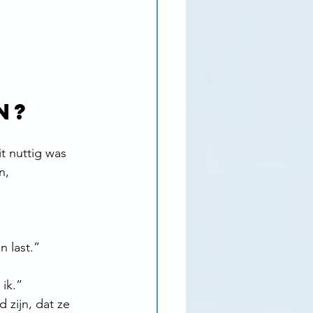
n?
t nuttig was 
n, 
 last.”
ik.”
 zijn, dat ze 