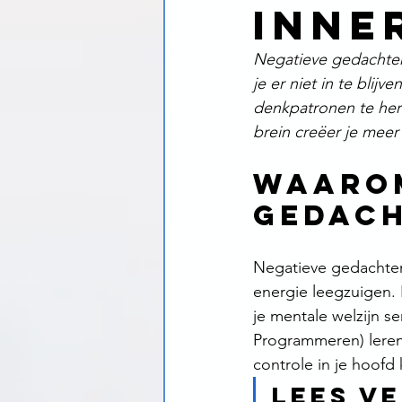
inne
Negatieve gedachten 
je er niet in te blij
denkpatronen te her
brein creëer je meer 
Waarom
gedac
Negatieve gedachten
energie leegzuigen. 
je mentale welzijn s
Programmeren) leren
controle in je hoofd k
Lees ve