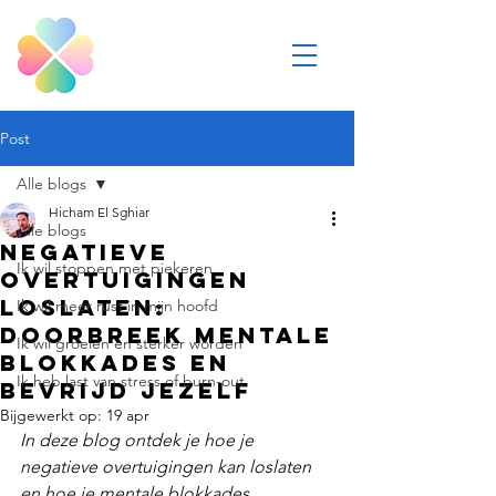
Post
Alle blogs
Hicham El Sghiar
Alle blogs
Negatieve
Ik wil stoppen met piekeren
overtuigingen
loslaten:
Ik wil meer rust in mijn hoofd
Doorbreek mentale
Ik wil groeien en sterker worden
blokkades en
Ik heb last van stress of burn-out
bevrijd jezelf
Bijgewerkt op:
19 apr
In deze blog ontdek je hoe je 
negatieve overtuigingen kan loslaten 
en hoe je mentale blokkades 