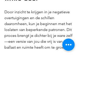
Door inzicht te krijgen in je negatieve 
overtuigingen en de schillen 
daaromheen, kun je beginnen met het 
loslaten van beperkende patronen. Dit 
proces brengt je dichter bij je ware zelf
—een versie van jou die vrij is van oude 
ballast en ruimte heeft om te groeien.
Het pad naar zelfbevrijding begint bij 
de erkenning van wie je werkelijk bent, 
los van de verhalen die je geest je 
vertelt. En laten we eerlijk zijn: als je 
toch verhalen vertelt, waarom niet een 
verhaal waarin jij de hoofdrol speelt als 
de krachtige, zelfverzekerde en vrij 
denkende persoon die je altijd al was? 