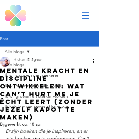
Post
Alle blogs
Hicham El Sghiar
Alle blogs
Mentale kracht en
Ik wil stoppen met piekeren
discipline
ontwikkelen: wat
Ik wil meer rust in mijn hoofd
Can’t Hurt Me je
Ik wil groeien en sterker worden
écht leert (zonder
Ik heb last van stress of burn-out
jezelf kapot te
maken)
Bijgewerkt op:
18 apr
Er zijn boeken die je inspireren, en er 
zijn boeken die je confronteren. Can’t 