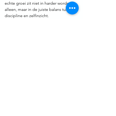
echte groei zit niet in harder worden 
alleen, maar in de juiste balans tussen 
discipline en zelfinzicht.
Sommige mensen moeten leren 
doorzetten. Anderen moeten net leren 
vertragen.
De kracht zit in het verschil kennen. Je 
hebt meer in je dan je denkt, dat klopt. 
Maar dat betekent niet dat je jezelf 
moet breken om sterker te worden.
Mentale kracht gaat niet alleen over 
doorgaan, maar ook over bewust 
kiezen wanneer je duwt en wanneer je 
loslaat.
Als deze blog iets bij je geraakt heeft, 
weet dan dat je hier niet alleen door 
hoeft.