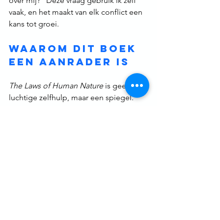
over mij?” Deze vraag gebruik ik zelf 
vaak, en het maakt van elk conflict een 
kans tot groei.
Waarom dit boek 
een aanrader is
The Laws of Human Nature
 is geen 
luchtige zelfhulp, maar een spiegel. 
Het laat zien waarom mensen doen wat 
ze doen en waarom jij soms reageert 
zoals je reageert. Het helpt emoties 
beter herkennen, patronen begrijpen 
en bewuster keuzes maken in relaties, 
werk en leven.
Voor mij was het soms confronterend, 
maar ook bevrijdend. Het maakte me 
minder naïef én minder hard. Ik zie 
mensen zoals ze zijn: imperfect, 