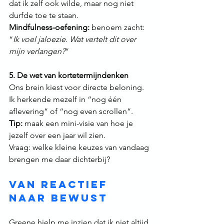
dat ik zelf ook wilde, maar nog niet 
durfde toe te staan.
Mindfulness-oefening:
 benoem zacht: 
“
Ik voel jaloezie. Wat vertelt dit over 
mijn verlangen?
”
5. De wet van kortetermijndenken 
Ons brein kiest voor directe beloning. 
Ik herkende mezelf in “nog één 
aflevering” of “nog even scrollen”.
Tip:
 maak een mini-visie van hoe je 
jezelf over een jaar wil zien. 
Vraag: welke kleine keuzes van vandaag 
brengen me daar dichterbij?
Van reactief 
naar bewust
Greene hielp me inzien dat ik niet altijd 