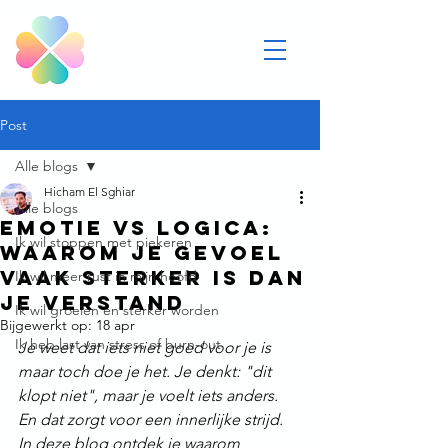
Post
Alle blogs
Hicham El Sghiar
Alle blogs
Emotie vs logica:
Ik wil stoppen met piekeren
waarom je gevoel
vaak sterker is dan
Ik wil meer rust in mijn hoofd
je verstand
Ik wil groeien en sterker worden
Bijgewerkt op:
18 apr
Ik heb last van stress of burn-out
Je weet dat iets niet goed voor je is 
maar toch doe je het. Je denkt: "dit 
klopt niet", maar je voelt iets anders. 
En dat zorgt voor een innerlijke strijd. 
In deze blog ontdek je waarom 