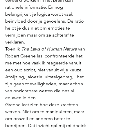
verwerkt worden in het brein dan 
rationele informatie. En nog 
belangrijker: je logica wordt vaak 
beïnvloed door je gevoelens. De ratio 
helpt je dus niet om emoties te 
vermijden maar om ze achteraf te 
verklaren. 
Toen ik 
The Laws of Human Nature
 van 
Robert Greene las, confronteerde het 
me met hoe vaak ik reageerde vanuit 
een oud script, niet vanuit vrije keuze. 
Afwijzing, jaloezie, uitstelgedrag,...het 
zijn geen toevalligheden, maar echo’s 
van onzichtbare wetten die ons al 
eeuwen leiden.
Greene laat zien hoe deze krachten 
werken. Niet om te manipuleren, maar 
om onszelf en anderen beter te 
begrijpen. Dat inzicht gaf mij mildheid: 