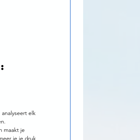
: 
 analyseert elk 
en.
n maakt je 
meer je je druk 