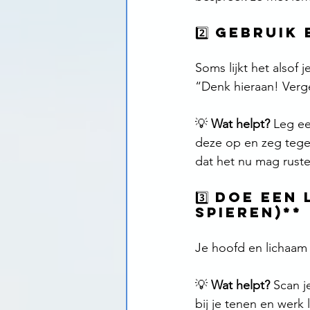
2️⃣ Gebrui
Soms lijkt het alsof 
“Denk hieraan! Verge
💡 
Wat helpt?
 Leg ee
deze op en zeg tegen
dat het nu mag ruste
3️⃣ Doe een
spieren)**
Je hoofd en lichaam z
💡 
Wat helpt?
 Scan j
bij je tenen en wer