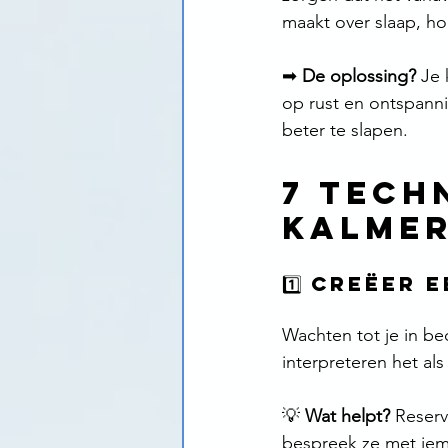
maakt over slaap, hoe
➡ 
De oplossing?
 Je
op rust en ontspannin
beter te slapen.
7 Tech
Kalmer
1️⃣ Creëer
Wachten tot je in be
interpreteren het al
💡 
Wat helpt?
 Reser
bespreek ze met iem