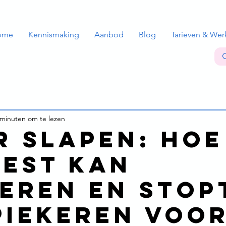
ome
Kennismaking
Aanbod
Blog
Tarieven & Wer
 minuten om te lezen
r slapen: hoe
eest kan
eren en stop
piekeren voo