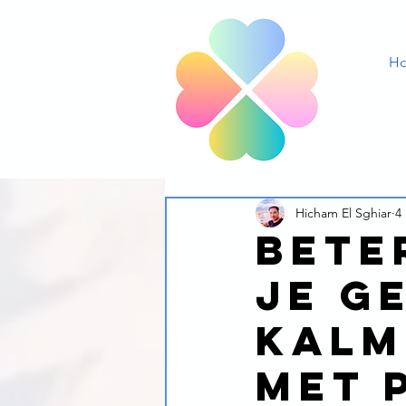
H
Hicham El Sghiar
4
Bete
je g
kalm
met 