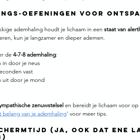
lings-oefeningen voor Ontspan
kkige ademhaling houdt je lichaam in een 
staat van alert
meren, kun je langzamer en dieper ademen.
er de 
4-7-8 ademhaling
:
in door je neus
seconden vast
 uit door je mond
ympathische zenuwstelsel
 en bereidt je lichaam voor op 
t belang van je ademhaling
' voor meer tips.
 Schermtijd (Ja, ook dat ene l
)