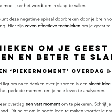
 moeilijker het wordt om in slaap te vallen.
 kunt deze negatieve spiraal doorbreken door je brein vo
g. Hier zijn 
zeven effectieve technieken
 om je geest te
nieken om je Geest 
en en Beter te sl
 een ‘Piekermoment’ Overdag 📝
d ligt om na te denken over je zorgen is een 
slecht idee
s het perfecte moment om je hele leven te analyseren.
veer overdag 
een vast moment
 om te piekeren. Schrijf j
and. Dit helpt om je hoofd leeg te maken voordat je na