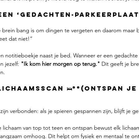
k een ‘Gedachten-parkeerplaats
je brein bang is om dingen te vergeten en daarom maar bli
et dat niet!”
n notitieboekje naast je bed. Wanneer er een gedachte 
 jezelf: 
"Ik kom hier morgen op terug."
 Dit geeft je bre
n.
 Lichaamsscan 🛌**(Ontspan je
ijn verbonden: als je spieren gespannen zijn, blijft je gee
e lichaam van top tot teen en ontspan bewust elk lichaa
k langzaam omhoog. Dit helpt om fysiek en mentaal te o