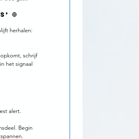
’ 🛑
jft herhalen: 
opkomt, schrijf 
in het signaal 
 
st alert.
msdeel. Begin 
ntspannen.