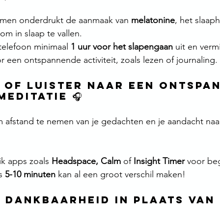
ermen onderdrukt de aanmaak van 
melatonine
, het slaap
om in slaap te vallen.
 telefoon minimaal 
1 uur voor het slapengaan
 uit en vermij
r een ontspannende activiteit, zoals lezen of journaling.
er of Luister naar een Ontspa
Meditatie 🎧
m afstand te nemen van je gedachten en je aandacht naa
k apps zoals 
Headspace, Calm
 of 
Insight Timer
 voor be
s 
5-10 minuten
 kan al een groot verschil maken!
op Dankbaarheid in Plaats van