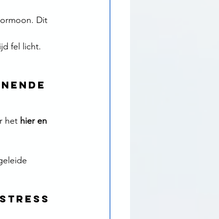
hormoon. Dit 
d fel licht. 
nnende 
r het 
hier en 
geleide 
 Stress 