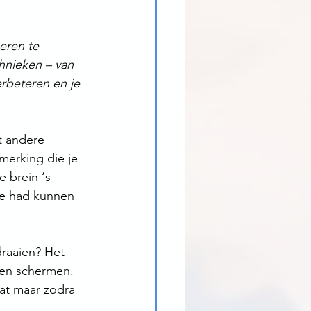
eren te 
hnieken – van 
rbeteren en je 
t andere 
merking die je 
 brein ‘s 
je had kunnen 
draaien? Het 
 en schermen. 
at maar zodra 