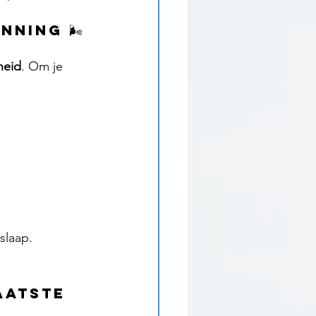
ning 🌬️
heid
. Om je 
slaap.
aatste 