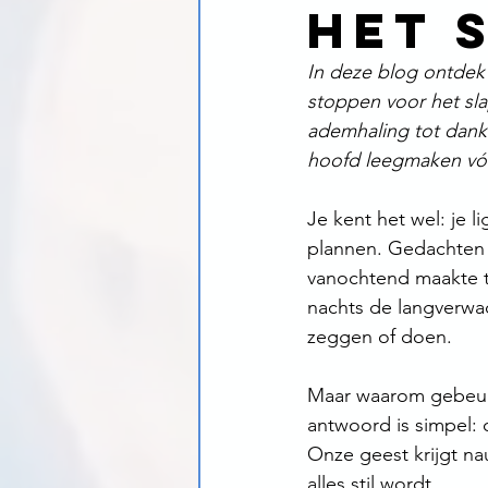
het 
In deze blog ontdek 
stoppen voor het sl
ademhaling tot dankb
hoofd leegmaken vóó
Je kent het wel: je l
plannen. Gedachten 
vanochtend maakte to
nachts de langverwa
zeggen of doen.
Maar waarom gebeurt 
antwoord is simpel: 
Onze geest krijgt na
alles stil wordt.