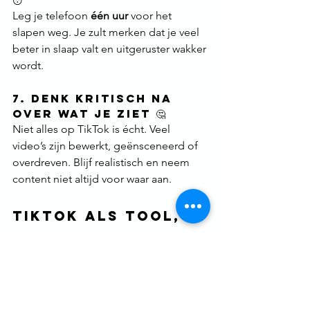
Leg je telefoon 
één uur
 voor het 
slapen weg. Je zult merken dat je veel 
beter in slaap valt en uitgeruster wakker 
wordt.
7. Denk Kritisch na 
over Wat Je Ziet 🤔
Niet alles op TikTok is écht. Veel 
video’s zijn bewerkt, geënsceneerd of 
overdreven. Blijf realistisch en neem 
content niet altijd voor waar aan.
TikTok als tool, 
niet als 
tijdverslinder
TikTok kan zowel een 
positieve als 