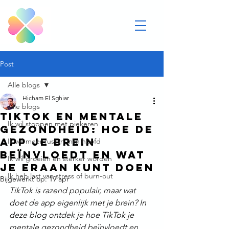
Post
Alle blogs
Hicham El Sghiar
Alle blogs
TikTok en mentale
Ik wil stoppen met piekeren
gezondheid: Hoe de
app je brein
Ik wil meer rust in mijn hoofd
beïnvloedt en wat
Ik wil groeien en sterker worden
je eraan kunt doen
Ik heb last van stress of burn-out
Bijgewerkt op:
19 apr
TikTok is razend populair, maar wat 
doet de app eigenlijk met je brein? In 
deze blog ontdek je hoe TikTok je 
mentale gezondheid beïnvloedt en 