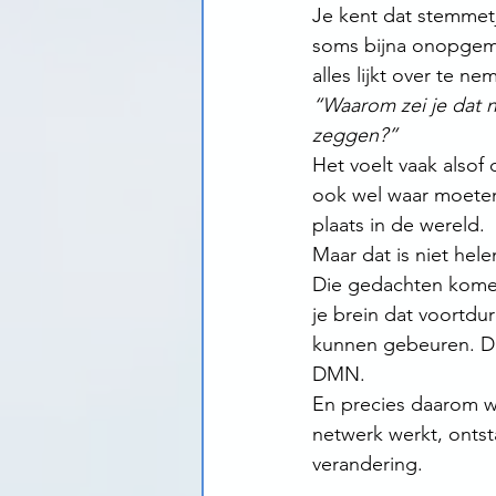
Je kent dat stemmetj
soms bijna onopgeme
alles lijkt over te ne
“Waarom zei je dat 
zeggen?”
Het voelt vaak also
ook wel waar moeten z
plaats in de wereld.
Maar dat is niet hele
Die gedachten komen 
je brein dat voortdur
kunnen gebeuren. D
DMN.
En precies daarom wi
netwerk werkt, ontst
verandering.