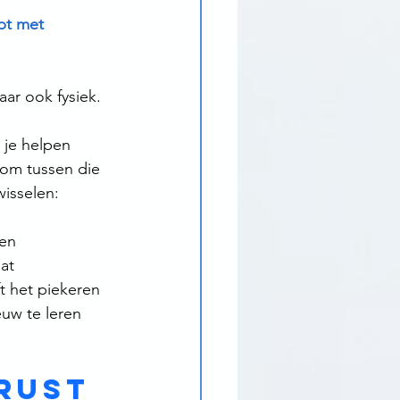
pt met 
aar ook fysiek. 
 je helpen 
 om tussen die 
wisselen:
sen
at
t het piekeren 
uw te leren 
rust 