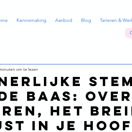
ome
Kennismaking
Aanbod
Blog
Tarieven & Wer
 minuten om te lezen
nnerlijke stem
 de baas: ove
eren, het bre
ust in je hoo