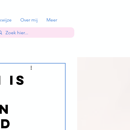
kwijze
Over mij
Meer
 is
r
in
fd