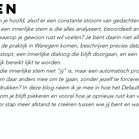
en
in je hoofd, alsof er een constante stroom van gedachten 
r een innerlijke stem is die alles analyseert, beoordeelt en i
arop je gewoon rust wil voelen? Je bent daarin niet all
n de praktijk in Waregem komen, beschrijven precies datz
topt, een innerlijke dialoog die blijft doorgaan, en een
jk bereikt lijkt te worden.
die innerlijke stem niet “jij” is, maar een automatisch pro
om daar anders mee om te gaan, zonder jezelf te forceren
rukken? In deze blog neem ik je mee in hoe het Defaul
m je blijft piekeren en vooral hoe je opnieuw rust kan vi
r stap meer afstand te creëren tussen wie jij bent en wat