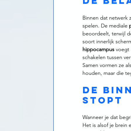
De bel
Binnen dat netwerk z
spelen. De mediale 
beoordeelt, terwijl d
soort innerlijk sche
hippocampus
 voegt 
schakelen tussen ve
Samen vormen ze als h
houden, maar die tege
De bin
stopt
Wanneer je dat begri
Het is alsof je brei