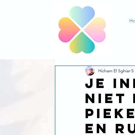
H
Hicham El Sghiar
5
Je i
niet
piek
en r