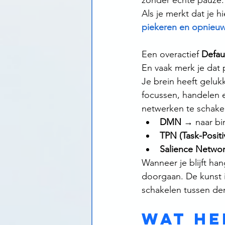
zonder echte pauze.
Als je merkt dat je h
piekeren en opnieuw r
Een overactief 
Defau
En vaak merk je dat 
Je brein heeft gelukk
focussen, handelen en
netwerken te schakel
DMN
 → naar bin
TPN (Task-Posit
Salience Netwo
Wanneer je blijft han
doorgaan. De kunst 
schakelen tussen de
Wat he