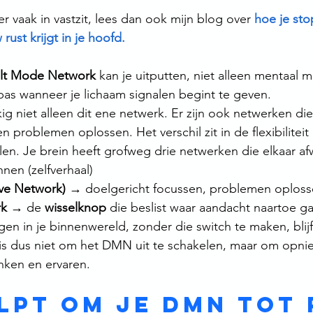
ier vaak in vastzit, lees dan ook mijn blog over 
hoe je sto
ust krijgt in je hoofd.
lt Mode Network
 kan je uitputten, niet alleen mentaal m
pas wanneer je lichaam signalen begint te geven.
ig niet alleen dit ene netwerk. Er zijn ook netwerken die
 problemen oplossen. Het verschil zit in de flexibiliteit
en. Je brein heeft grofweg drie netwerken die elkaar af
nen (zelfverhaal)
ive Network)
 → doelgericht focussen, problemen oplos
rk
 → de 
wisselknop
 die beslist waar aandacht naartoe ga
gen in je binnenwereld, zonder die switch te maken, blijf
is dus niet om het DMN uit te schakelen, maar om opnie
nken en ervaren.
lpt om je DMN tot 