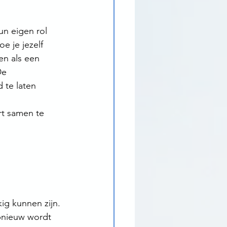
n eigen rol 
e je jezelf 
en als een 
De 
 te laten 
rt samen te 
 
g kunnen zijn. 
opnieuw wordt 