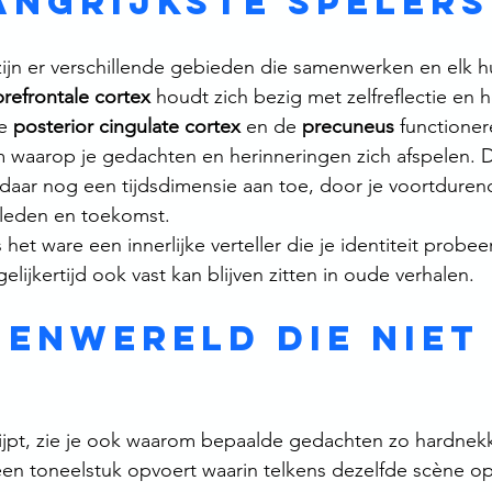
angrijkste spelers
ijn er verschillende gebieden die samenwerken en elk hu
prefrontale cortex
 houdt zich bezig met zelfreflectie en ho
e 
posterior cingulate cortex
 en de 
precuneus
 functioner
rm waarop je gedachten en herinneringen zich afspelen. 
daar nog een tijdsdimensie aan toe, door je voortdurend
rleden en toekomst.
et ware een innerlijke verteller die je identiteit probee
lijkertijd ook vast kan blijven zitten in oude verhalen.
nenwereld die niet
jpt, zie je ook waarom bepaalde gedachten zo hardnekki
n een toneelstuk opvoert waarin telkens dezelfde scène 