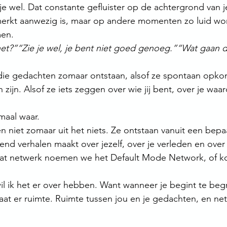
e wel. Dat constante gefluister op de achtergrond van j
rkt aanwezig is, maar op andere momenten zo luid wor
men.
net?”“Zie je wel, je bent niet goed genoeg.”“Wat gaan 
f die gedachten zomaar ontstaan, alsof ze spontaan opk
ijn. Alsof ze iets zeggen over wie jij bent, over je waar
maal waar.
niet zomaar uit het niets. Ze ontstaan vanuit een bepa
end verhalen maakt over jezelf, over je verleden en over
at netwerk noemen we het Default Mode Network, of ko
l ik het er over hebben. Want wanneer je begint te begr
aat er ruimte. Ruimte tussen jou en je gedachten, en net