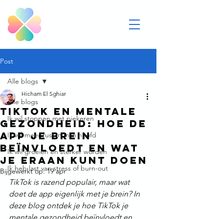
Post
Alle blogs
Hicham El Sghiar
Alle blogs
TikTok en mentale
Ik wil stoppen met piekeren
gezondheid: Hoe de
app je brein
Ik wil meer rust in mijn hoofd
beïnvloedt en wat
Ik wil groeien en sterker worden
je eraan kunt doen
Ik heb last van stress of burn-out
Bijgewerkt op:
19 apr
TikTok is razend populair, maar wat 
doet de app eigenlijk met je brein? In 
deze blog ontdek je hoe TikTok je 
mentale gezondheid beïnvloedt en 