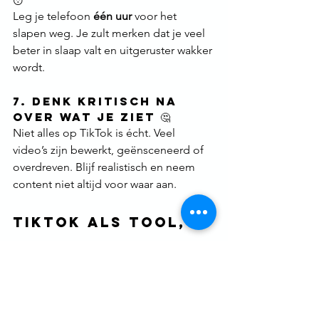
Leg je telefoon 
één uur
 voor het 
slapen weg. Je zult merken dat je veel 
beter in slaap valt en uitgeruster wakker 
wordt.
7. Denk Kritisch na 
over Wat Je Ziet 🤔
Niet alles op TikTok is écht. Veel 
video’s zijn bewerkt, geënsceneerd of 
overdreven. Blijf realistisch en neem 
content niet altijd voor waar aan.
TikTok als tool, 
niet als 
tijdverslinder
TikTok kan zowel een 
positieve als 