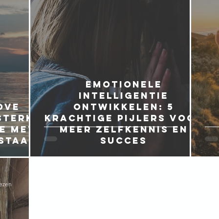
Emotionele
intelligentie
ove
ontwikkelen: 5
sterk
krachtige pijlers voor
ie met
meer zelfkennis en
estaal
succes
lezen