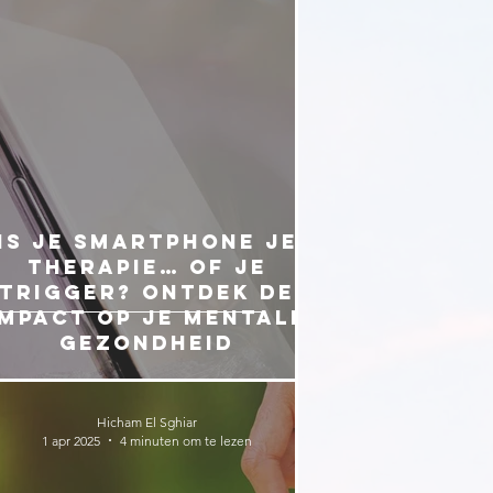
Is je smartphone je
therapie… of je
trigger? Ontdek de
impact op je mentale
gezondheid
Hicham El Sghiar
1 apr 2025
4 minuten om te lezen