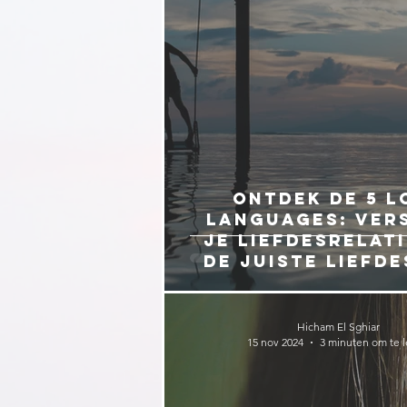
Ontdek de 5 L
Languages: Ver
je liefdesrelat
de juiste liefd
Hicham El Sghiar
15 nov 2024
3 minuten om te 