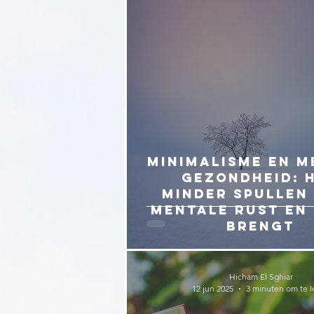
Minimalisme en m
gezondheid: 
minder spullen
mentale rust en
brengt
Hicham El Sghiar
12 jun 2025
3 minuten om te l