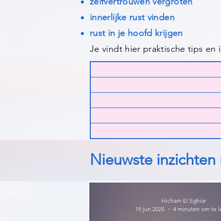
zelfvertrouwen vergroten
innerlijke rust vinden
rust in je hoofd krijgen
Je vindt hier praktische tips en
Nieuwste inzichten 
Hicham El Sghiar
19 jun 2025
4 minuten om te l