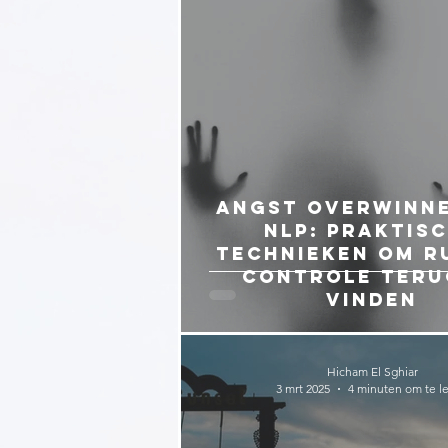
Angst overwinn
NLP: praktis
technieken om r
controle teru
vinden
Hicham El Sghiar
3 mrt 2025
4 minuten om te l