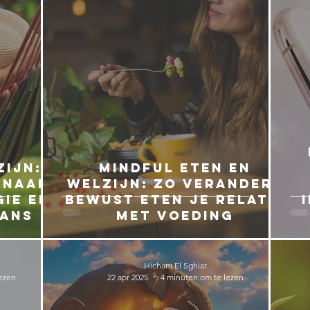
ijn: 7
Mindful eten en
 naar
welzijn: zo verandert
gie en
bewust eten je relatie
lans
met voeding
Hicham El Sghiar
ezen
22 apr 2025
4 minuten om te lezen