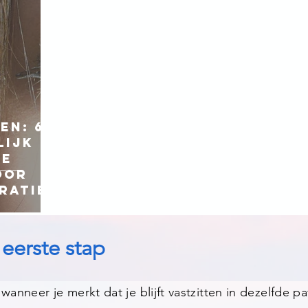
en: 6
lijk
de
oor
ratie
eerste stap
 wanneer je merkt dat je blijft vastzitten in dezelfde p