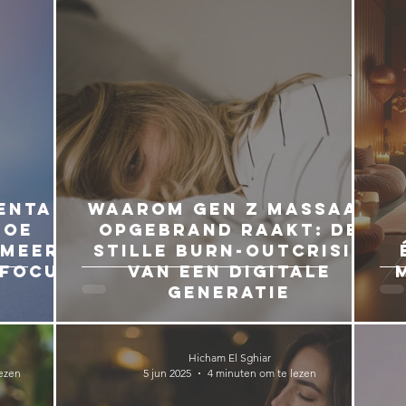
entale
Waarom Gen Z massaal
Hoe
opgebrand raakt: de
 meer
stille burn-outcrisis
 focus
van een digitale
generatie
Hicham El Sghiar
ezen
5 jun 2025
4 minuten om te lezen