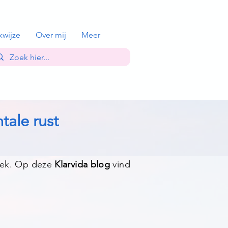
kwijze
Over mij
Meer
tale rust
 plek. Op deze
Klarvida blog
vind