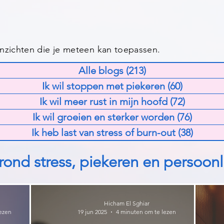
 inzichten die je meteen kan toepassen.
Alle blogs
(213)
213 posts
Ik wil stoppen met piekeren
(60)
60 posts
Ik wil meer rust in mijn hoofd
(72)
72 posts
Ik wil groeien en sterker worden
(76)
76 pos
Ik heb last van stress of burn-out
(38)
38 pos
rond stress, piekeren en persoonl
Hicham El Sghiar
ezen
19 jun 2025
4 minuten om te lezen