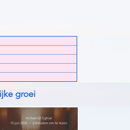
ts
ts
ijke groei
Hicham El Sghiar
15 jun 2025
3 minuten om te lezen