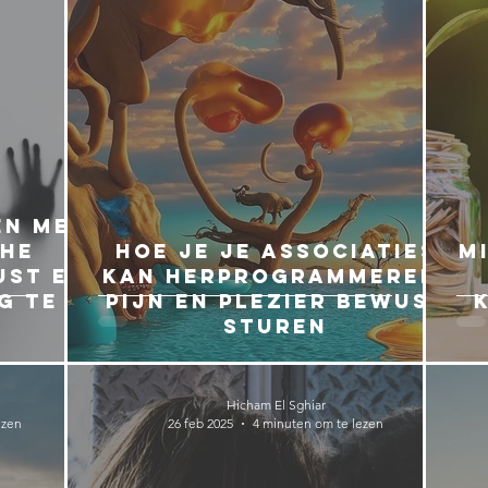
en met
che
Hoe je je associaties
M
ust en
kan herprogrammeren:
g te
pijn en plezier bewust
sturen
Hicham El Sghiar
ezen
26 feb 2025
4 minuten om te lezen