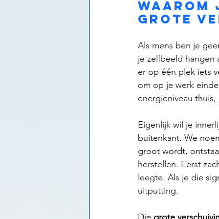
Waarom j
grote ve
Als mens ben je geen
je zelfbeeld hangen 
er op één plek iets v
om op je werk eindel
energieniveau thuis, 
Eigenlijk wil je inne
buitenkant. We noe
groot wordt, ontstaat
herstellen. Eerst zac
leegte. Als je die si
uitputting.
Die 
grote verschuivi