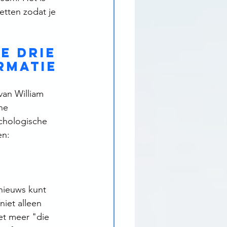
etten zodat je 
e drie 
rmatie
van William 
ne 
ychologische 
en:
nieuws kunt 
niet alleen 
iet meer "die 