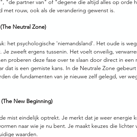
, "de partner van" of "degene die altijd alles op orde he
d met rouw, ook als de verandering gewenst is.
 (The Neutral Zone)
 stuk: het psychologische 'niemandsland'. Het oude is weg
. Je zweeft ergens tussenin. Het voelt onveilig, verwarr
en proberen deze fase over te slaan door direct in een 
aar dat is een gemiste kans. In de Neutrale Zone gebeurt
rden de fundamenten van je nieuwe zelf gelegd, ver we
 (The New Beginning)
 de mist eindelijk optrekt. Je merkt dat je weer energie kr
 vormen naar wie je nu bent. Je maakt keuzes die lichter 
huidige waarden.