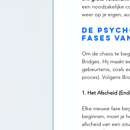
een noodzakelijke co
weer op je eigen, a
De psych
fases va
Om de chaos te beg
Bridges. Hij maakt e
gebeurtenis, zoals e
proces). Volgens Brid
1. Het Afscheid (End
Elke nieuwe fase beg
beginnen, moet je het
afscheid van een situ