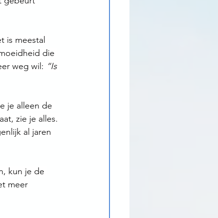
t gebeurt 
t is meestal 
rmoeidheid die 
eer weg wil: 
“Is 
e je alleen de 
, zie je alles. 
nlijk al jaren 
n, kun je de 
et meer 