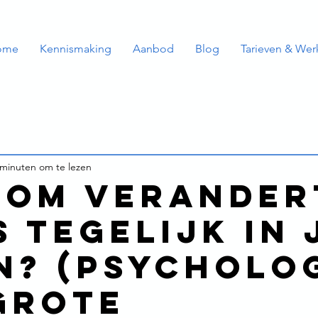
ome
Kennismaking
Aanbod
Blog
Tarieven & Wer
 minuten om te lezen
om verander
s tegelijk in 
n? (psycholo
grote