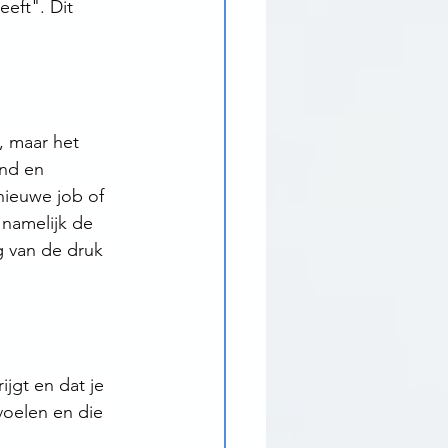
eft". Dit 
, maar het 
end en 
nieuwe job of 
 namelijk de 
g van de druk 
ijgt en dat je 
voelen en die 