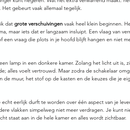
 langer kunt negeren. Wat het extra verwarrend maakt: he
 Het gebeurt vaak allemaal tegelijk.
ik dat 
grote verschuivingen
 vaak heel klein beginnen. He
ma, maar iets dat er langzaam insluipt. Een vlaag van ve
f een vraag die plots in je hoofd blijft hangen en niet m
een lamp in een donkere kamer. Zolang het licht uit is, zi
e; alles voelt vertrouwd. Maar zodra de schakelaar omgaat
n de muur, het stof op de kasten en de keuzes die je eige
echt eerlijk durft te worden over één aspect van je leve
ere vlakken simpelweg niet meer verdragen. Je kunt ni
licht staat aan in de hele kamer en alles wordt zichtbaar.