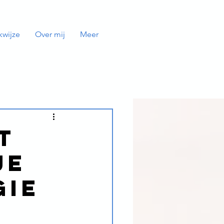
kwijze
Over mij
Meer
t
je
gie