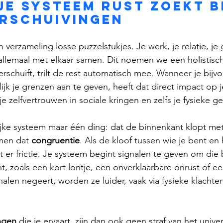
e systeem rust zoekt bi
rschuivingen
 verzameling losse puzzelstukjes. Je werk, je relatie, j
allemaal met elkaar samen. Dit noemen we een holistisch
erschuift, trilt de rest automatisch mee. Wanneer je bijv
ijk je grenzen aan te geven, heeft dat direct impact op j
je zelfvertrouwen in sociale kringen en zelfs je fysieke g
rlijke systeem maar één ding: dat de binnenkant klopt me
men dat 
congruentie
. Als de kloof tussen wie je bent en h
 er frictie. Je systeem begint signalen te geven om die 
ht, zoals een kort lontje, een onverklaarbare onrust of e
gnalen negeert, worden ze luider, vaak via fysieke klacht
ngen
 die je ervaart, zijn dan ook geen straf van het unive