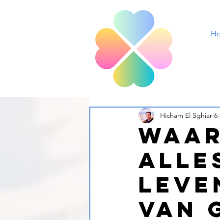
H
Hicham El Sghiar
6
Waar
alle
leve
van 