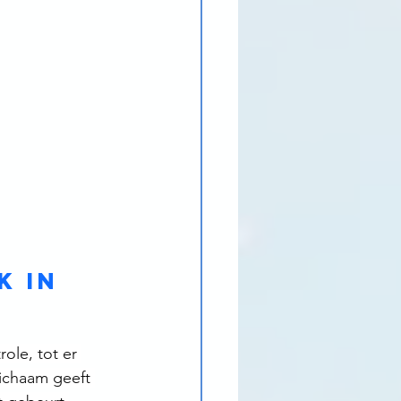
 in 
ole, tot er 
lichaam geeft 