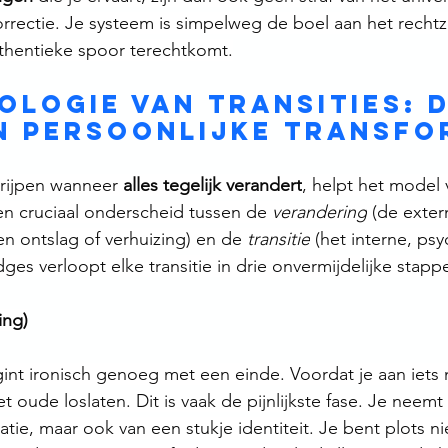
rrectie. Je systeem is simpelweg de boel aan het rechtz
uthentieke spoor terechtkomt.
ologie van transities: D
n persoonlijke transfo
rijpen wanneer 
alles tegelijk verandert
, helpt het model 
en cruciaal onderscheid tussen de 
verandering
 (de exter
en ontslag of verhuizing) en de 
transitie
 (het interne, ps
ges verloopt elke transitie in drie onvermijdelijke stapp
ing)
int ironisch genoeg met een einde. Voordat je aan iets 
 oude loslaten. Dit is vaak de pijnlijkste fase. Je neemt 
atie, maar ook van een stukje identiteit. Je bent plots n