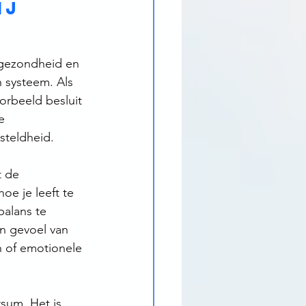
j 
e gezondheid en 
 systeem. Als 
oorbeeld besluit 
e 
esteldheid.
t de 
oe je leeft te 
balans te 
en gevoel van 
en of emotionele 
rsum. Het is 