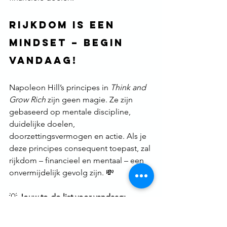
Rijkdom is een 
Mindset – Begin 
Vandaag!
Napoleon Hill’s principes in 
Think and 
Grow Rich
 zijn geen magie. Ze zijn 
gebaseerd op mentale discipline, 
duidelijke doelen, 
doorzettingsvermogen en actie. Als je 
deze principes consequent toepast, zal 
rijkdom – financieel en mentaal – een 
onvermijdelijk gevolg zijn. 💸
💡 
Jouw to-do list voor vandaag:
✅ Schrijf je doelen op. 
✅ Visualiseer je toekomstige succes. 