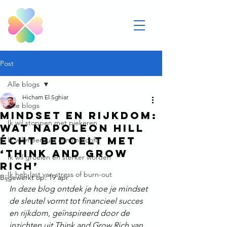
Post
Alle blogs
Hicham El Sghiar
Alle blogs
Mindset en rijkdom:
Ik wil stoppen met piekeren
wat Napoleon Hill
écht bedoelt met
Ik wil meer rust in mijn hoofd
‘Think and Grow
Ik wil groeien en sterker worden
Rich’
Ik heb last van stress of burn-out
Bijgewerkt op:
19 apr
In deze blog ontdek je hoe je mindset 
de sleutel vormt tot financieel succes 
en rijkdom, geïnspireerd door de 
inzichten uit Think and Grow Rich van 