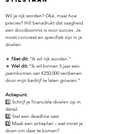
Wil je rijk worden? Oké, maar hoe 
precies? Hill benadrukt dat vaagheid 
een doodsvonnis is voor succes. Je 
moet concreet en specifiek zijn in je 
doelen.
🔹 
Niet dit:
 "Ik wil rijk worden." 
🔹 
Wel dit:
 "Ik wil binnen 5 jaar een 
jaarinkomen van €250.000 verdienen 
door mijn bedrijf te laten groeien."
Actiepunt:
1️⃣ Schrijf je financiële doelen op in 
detail. 
2️⃣ Stel een deadline vast. 
3️⃣ Maak een actieplan – wat moet je 
doen om daar te komen? 