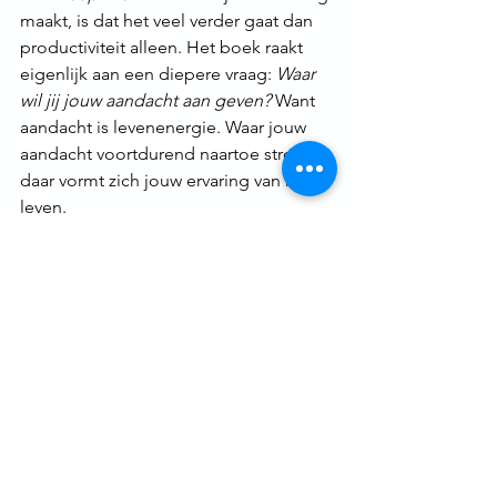
maakt, is dat het veel verder gaat dan 
productiviteit alleen. Het boek raakt 
eigenlijk aan een diepere vraag: 
Waar 
wil jij jouw aandacht aan geven? 
Want 
aandacht is levenenergie. Waar jouw 
aandacht voortdurend naartoe stroomt, 
daar vormt zich jouw ervaring van het 
leven.
Wanneer je aandacht constant 
versnipperd wordt door oppervlakkige 
prikkels, verlies je vaak verbinding met 
wat werkelijk betekenis heeft. Maar 
wanneer je leert focussen op wat 
essentieel is, ontstaat er opnieuw 
richting, diepgang en innerlijke rust.
Deep Work is daarom niet alleen een 
werkmethode. Het is ook een 