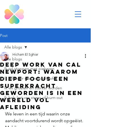
Post
Alle blogs
Hicham El Sghiar
Alle blogs
Deep Work van Cal
Ik wil stoppen met piekeren
Newport: waarom
diepe focus een
Ik wil meer rust in mijn hoofd
superkracht
Ik wil groeien en sterker worden
geworden is in een
Ik heb last van stress of burn-out
wereld vol
afleiding
We leven in een tijd waarin onze 
aandacht voortdurend wordt opgeëist. 