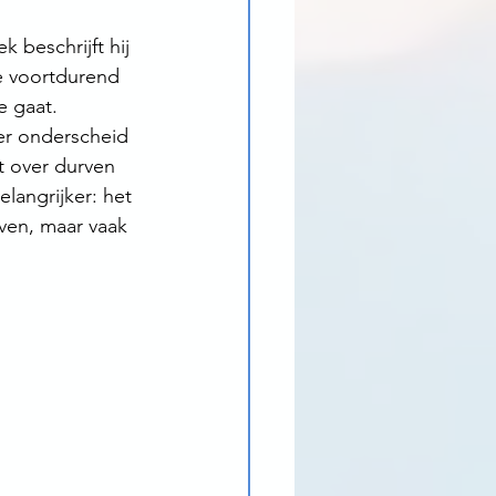
 beschrijft hij 
e voortdurend 
e gaat. 
ver onderscheid 
t over durven 
langrijker: het 
ven, maar vaak 