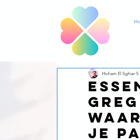
H
Hicham El Sghiar
5
Esse
Greg
waar
je p