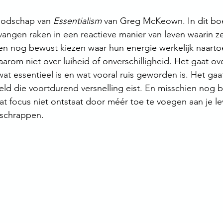
oodschap van 
Essentialism
 van Greg McKeown. In dit boek
angen raken in een reactieve manier van leven waarin z
den nog bewust kiezen waar hun energie werkelijk naarto
aarom niet over luiheid of onverschilligheid. Het gaat o
at essentieel is en wat vooral ruis geworden is. Het gaa
eld die voortdurend versnelling eist. En misschien nog be
at focus niet ontstaat door méér toe te voegen aan je le
 schrappen.