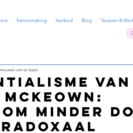
ome
Kennismaking
Aanbod
Blog
Tarieven & Wer
 minuten om te lezen
ntialisme van
 McKeown:
om minder d
aradoxaal