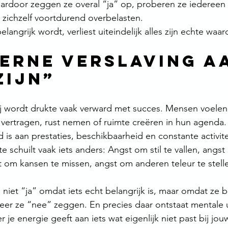
 Daardoor zeggen ze overal “ja” op, proberen ze iedereen
 zichzelf voortdurend overbelasten.
langrijk wordt, verliest uiteindelijk alles zijn echte waar
erne verslaving a
zijn”
 wordt drukte vaak verward met succes. Mensen voelen 
vertragen, rust nemen of ruimte creëren in hun agenda.
is aan prestaties, beschikbaarheid en constante activite
 schuilt vaak iets anders: Angst om stil te vallen, angst
t om kansen te missen, angst om anderen teleur te stelle
iet “ja” omdat iets echt belangrijk is, maar omdat ze b
er ze “nee” zeggen. En precies daar ontstaat mentale u
je energie geeft aan iets wat eigenlijk niet past bij jo