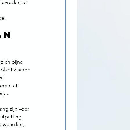
 tevreden te 
de.
an 
zich bijna 
 Alsof waarde 
it.
 om niet 
n,...
ang zijn voor 
itputting.
uw waarden, 