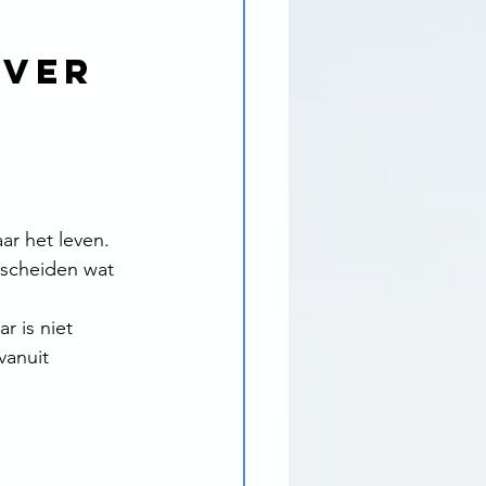
over 
r het leven. 
rscheiden wat 
r is niet 
vanuit 