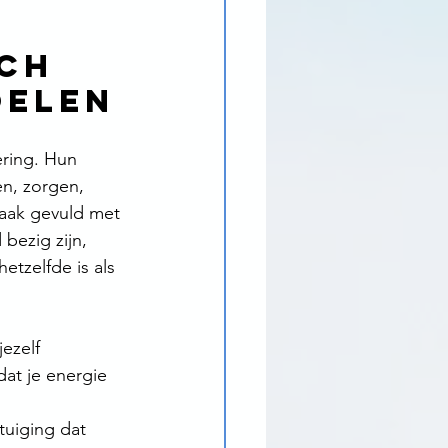
ch 
oelen
ring. Hun 
n, zorgen, 
vaak gevuld met 
bezig zijn, 
etzelfde is als 
ezelf 
at je energie 
uiging dat 