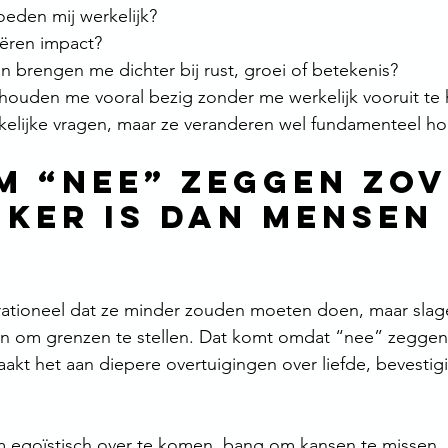
oeden mij werkelijk?
ëren impact?
en brengen me dichter bij rust, groei of betekenis?
houden me vooral bezig zonder me werkelijk vooruit te
elijke vragen, maar ze veranderen wel fundamenteel hoe 
 “nee” zeggen zov
jker is dan mensen 
n
ationeel dat ze minder zouden moeten doen, maar slag
in om grenzen te stellen. Dat komt omdat “nee” zeggen 
raakt het aan diepere overtuigingen over liefde, bevestig
 egoïstisch over te komen, bang om kansen te missen,