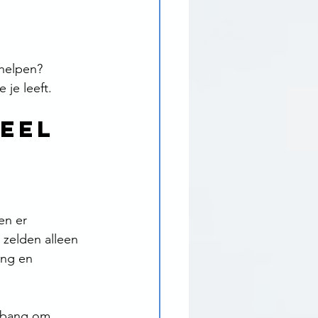
 helpen?
je leeft.
eel 
en er 
zelden alleen 
ing en 
 bang om 