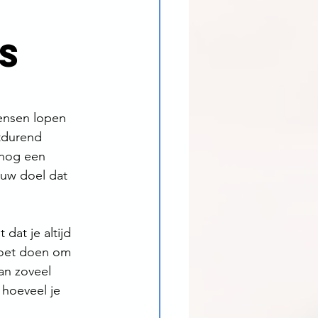
,
s
mensen lopen 
tdurend 
 nog een 
euw doel dat 
at je altijd 
moet doen om 
an zoveel 
 hoeveel je 