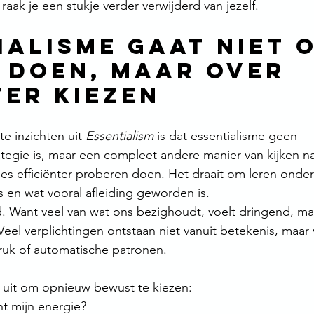
 raak je een stukje verder verwijderd van jezelf.
ialisme gaat niet 
 doen, maar over 
er kiezen
e inzichten uit 
Essentialism
 is dat essentialisme geen 
egie is, maar een compleet andere manier van kijken naa
lles efficiënter proberen doen. Het draait om leren onde
is en wat vooral afleiding geworden is.
d. Want veel van wat ons bezighoudt, voelt dringend, maa
 Veel verplichtingen ontstaan niet vanuit betekenis, maar 
ruk of automatische patronen.
t uit om opnieuw bewust te kiezen:
ht mijn energie?