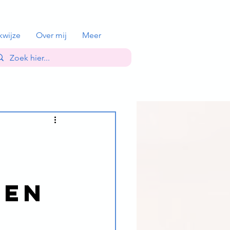
kwijze
Over mij
Meer
oen