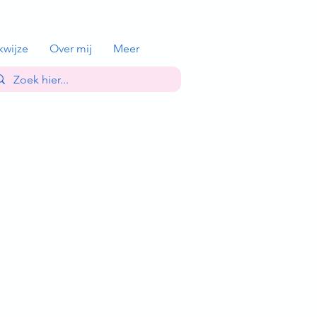
kwijze
Over mij
Meer