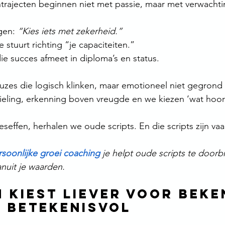
rajecten beginnen niet met passie, maar met verwachti
gen: 
“Kies iets met zekerheid.”
e stuurt richting “je capaciteiten.”
e succes afmeet in diploma’s en status.
es die logisch klinken, maar emotioneel niet gegrond z
ieling, erkenning boven vreugde en we kiezen ‘wat hoor
seffen, herhalen we oude scripts. En die scripts zijn vaa
rsoonlijke groei coaching
je helpt oude scripts te doorb
nuit je waarden.
n kiest liever voor beke
 betekenisvol