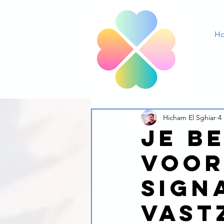
H
Hicham El Sghiar
4
Je b
voor
sign
vast