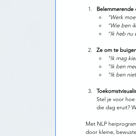
Belemmerende o
“Werk moet 
“Wie ben ik
“Ik heb nu 
Ze om te buigen
“Ik mag kie
“Ik ben mee
“Ik ben nie
Toekomstvisualis
Stel je voor hoe
die dag eruit? 
Met NLP herprogramm
door kleine, bewuste