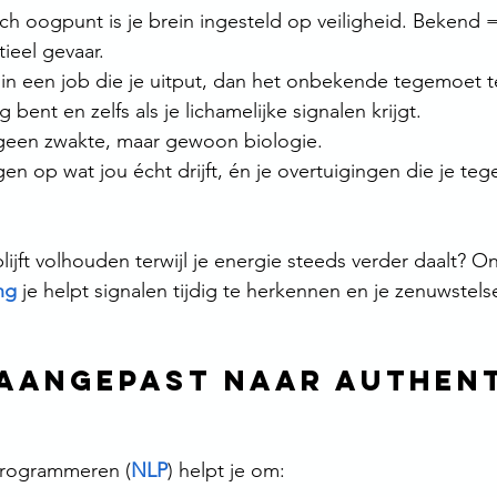
ch oogpunt is je brein ingesteld op veiligheid. Bekend = 
ieel gevaar.
er in een job die je uitput, dan het onbekende tegemoet t
g bent en zelfs als je lichamelijke signalen krijgt.
 geen zwakte, maar gewoon biologie.
jgen op wat jou écht drijft, én je overtuigingen die je te
 
lijft volhouden terwijl je energie steeds verder daalt? 
ng
 je helpt signalen tijdig te herkennen en je zenuwstelse
 aangepast naar authent
Programmeren (
NLP
) helpt je om: