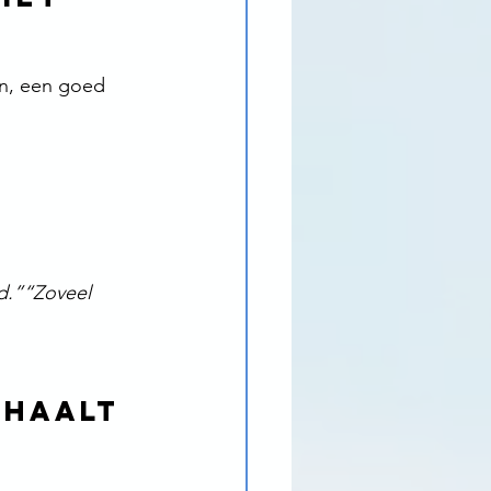
en, een goed 
d.”“Zoveel 
rhaalt 