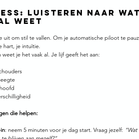
ess: luisteren naar wat
al weet
je uit om stil te vallen. Om je automatische piloot te pa
e hart, je intuïtie.
eet je het vaak al. Je lijf geeft het aan:
schouders
leegte
hoofd
rschilligheid
gen die helpen:
in
: neem 5 minuten voor je dag start. Vraag jezelf: 
“Wat 
te blijven aan mezelf?”