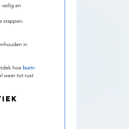
veilig en 
e stappen. 
genhouden in 
Ontdek hoe 
burn-
l weer tot rust 
iek 