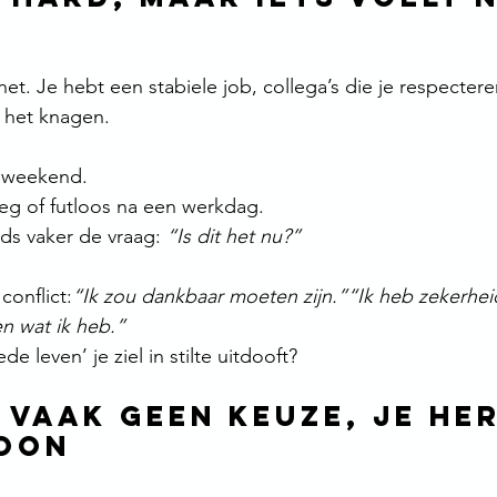
het. Je hebt een stabiele job, collega’s die je respecter
e het knagen.
t weekend.
leeg of futloos na een werkdag.
eds vaker de vraag: 
“Is dit het nu?”
conflict:
“Ik zou dankbaar moeten zijn.”“Ik heb zekerhei
n wat ik heb.”
e leven’ je ziel in stilte uitdooft?
 vaak geen keuze, je he
roon