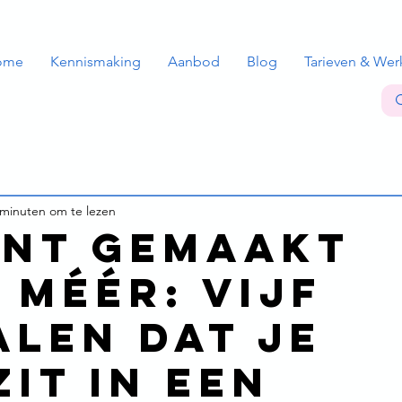
ome
Kennismaking
Aanbod
Blog
Tarieven & Wer
 minuten om te lezen
ent gemaakt
 méér: Vijf
alen dat je
zit in een