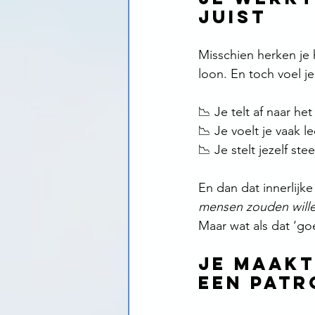
juist
Misschien herken je 
loon. En toch voel j
📉 Je telt af naar he
📉 Je voelt je vaak 
📉 Je stelt jezelf ste
En dan dat innerlijke 
mensen zouden wille
Maar wat als dat ‘goed
Je maakt
een pat