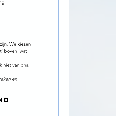
ng.
ijn. We kiezen 
t’ boven ‘wat 
k niet van ons.
reken en 
nd 