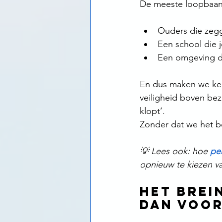
De meeste loopbaant
Ouders die zeg
Een school die j
Een omgeving di
En dus maken we keuz
veiligheid boven bez
klopt’.
Zonder dat we het be
💡 Lees ook: hoe 
pe
opnieuw te kiezen va
Het brei
dan voor