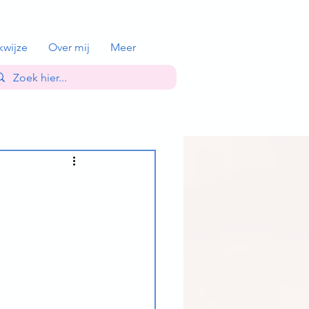
kwijze
Over mij
Meer